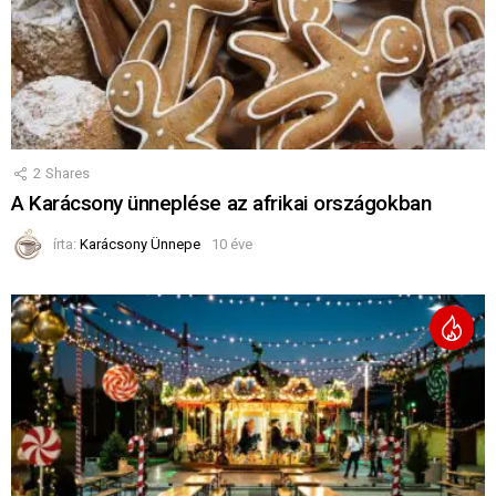
2
Shares
A Karácsony ünneplése az afrikai országokban
írta:
Karácsony Ünnepe
10 éve