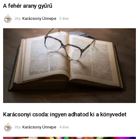
A fehér arany gyűrű
írta:
Karácsony Ünnepe
3 éve
Karácsonyi csoda: ingyen adhatod ki a könyvedet
írta:
Karácsony Ünnepe
4 éve