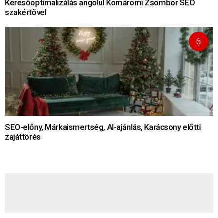
Keresőoptimalizálás angolul Komáromi Zsombor SEO
szakértővel
SEO-előny, Márkaismertség, AI-ajánlás, Karácsony előtti
zajáttörés
HÍRLEVÉL