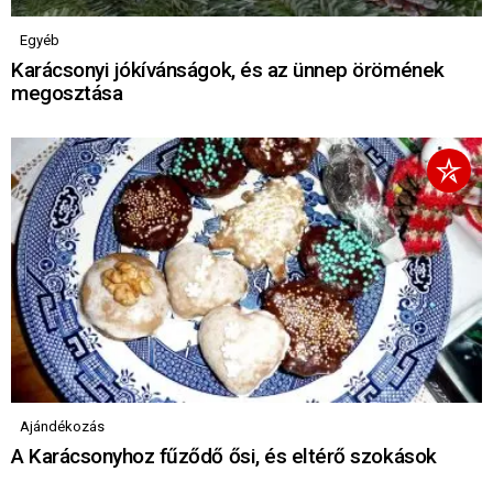
Egyéb
Karácsonyi jókívánságok, és az ünnep örömének
megosztása
Ajándékozás
A Karácsonyhoz fűződő ősi, és eltérő szokások