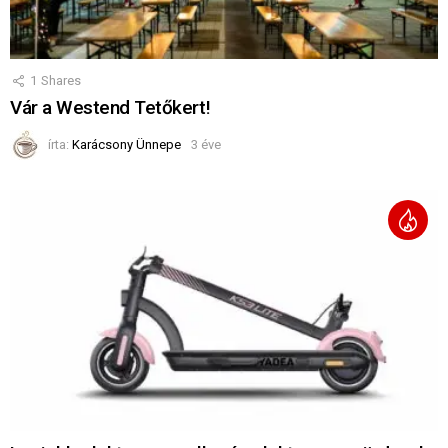
1
Shares
Vár a Westend Tetőkert!
írta:
Karácsony Ünnepe
3 éve