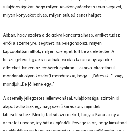
tulajdonságokat, hogy milyen tevékenységeket szeret végezni,
milyen könyveket olvas, milyen stílusú zenét hallgat.
Abban, hogy azokra a dolgokra koncentrálhass, amiket tudsz
erről a személyre, segíthet, ha belegondolsz, milyen
kapcsolatban álltok, milyen szerepet tölt be az életedbe. A
beszélgetések gyakran adnak csodás karácsonyi ajándék
ötleteket, hiszen az emberek gyakran – akarva, akaratlanul –
mondanak olyan kezdetű mondatokat, hogy – „Bárcsak…”, vagy
mondjuk „De jó lenne egy…”
A személy jellegzetes jellemvonásai, tulajdonságai szintén jó
alapot adhatnak egy nagyszerű karácsonyi ajándék
kiterveléséhez. Mindig tartsd szem előtt, hogy a Karácsony a
szeretet ünnepe, így hát az ajándék lényege is az, hogy kimutasd