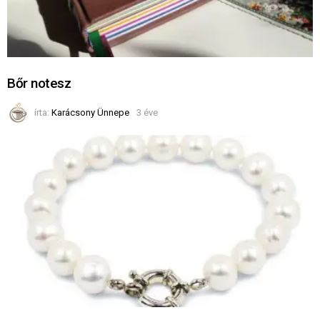
Bőr notesz
írta:
Karácsony Ünnepe
3 éve