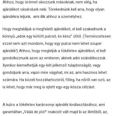
Ahhoz, hogy örömet okozzunk másoknak, nem elég, ha
ajándékot vásárolunk neki. Törekednünk kell arra, hogy olyan
ajándékra leljünk, ami illik ahhoz a személyhez.
Hogy megtaláljuk a megfelelő ajándékot, el kell szakadnunk a
könnyű „adok egy kötött pulcsit, és kész” úttól. (Természetesen
ezzel nem azt mondom, hogy egy pulcsi nem lehet szuper
ajándék!) Ahhoz, hogy megleljük a tökéletes ajándékot, el kell
gondolkoznunk azon az emberen, akinek adni szándékozzuk.
Ilyenkor kiemelhetjük egy-két jellemző tulajdonságát, vagy
gondoljunk arra, vajon mire vágyhat, mi az, ami hasznos lehet
számára. Ha közeli hozzátartozóról, főleg, ha nőről van szó, az
is lehet, hogy már meg is ejtett egy-egy kósza célzást.
A kulcs a tökéletes karácsonyi ajándék kiválasztásához, ami
garantáltan „Vááá de jóó!” reakciót vált majd ki az illetőből, az,