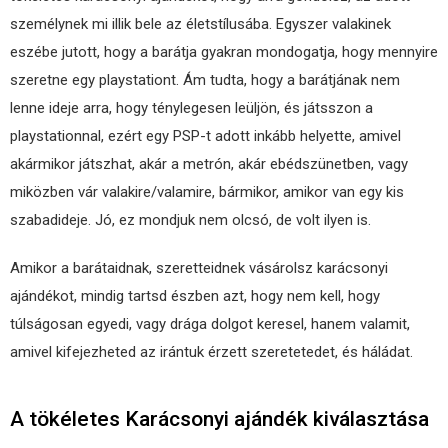
személynek mi illik bele az életstílusába. Egyszer valakinek
eszébe jutott, hogy a barátja gyakran mondogatja, hogy mennyire
szeretne egy playstationt. Ám tudta, hogy a barátjának nem
lenne ideje arra, hogy ténylegesen leüljön, és játsszon a
playstationnal, ezért egy PSP-t adott inkább helyette, amivel
akármikor játszhat, akár a metrón, akár ebédszünetben, vagy
miközben vár valakire/valamire, bármikor, amikor van egy kis
szabadideje. Jó, ez mondjuk nem olcsó, de volt ilyen is.
Amikor a barátaidnak, szeretteidnek vásárolsz karácsonyi
ajándékot, mindig tartsd észben azt, hogy nem kell, hogy
túlságosan egyedi, vagy drága dolgot keresel, hanem valamit,
amivel kifejezheted az irántuk érzett szeretetedet, és háládat.
A tökéletes Karácsonyi ajándék kiválasztása