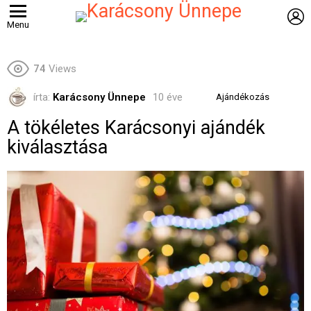
B
Menu
74
Views
írta:
Karácsony Ünnepe
10 éve
Ajándékozás
A tökéletes Karácsonyi ajándék
kiválasztása