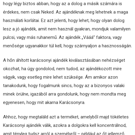
hogy légy biztos abban, hogy az a dolog a másik számára is
érdekes, nem csak Neked. Az ajándéknak meg lehetnek a maga
használati korlátai. Ez azt jelenti, hogy lehet, hogy olyan dolog
lesz a jó ajándék, amit nem használ gyakran, mondjuk valamilyen
pulcsi, vagy más ruhanemű. Az ajándék „Vááá” faktora, vagy
menősége ugyanakkor túl kell, hogy szárnyaljon a hasznosságán.
A hőn áhított karácsonyi ajándék kiválasztásában nehézséget
okozhat, ha úgy gondolod, nem tudod, az ajándékozott mire
vágyik, vagy esetleg mire lehet szüksége. Ám amikor azon
tanakodunk, hogy fogalmunk sincs, hogy az a bizonyos valaki
minek örülne, igazából arra gondolunk, hogy nem mondta meg
egyenesen, hogy mit akarna Karácsonyra.
Ahhoz, hogy megtaláld azt a terméket, amelyből majd tökéletes
Karácsonyi ajándék válik, azokra a dolgokra kell koncentrálnod,
amit tényleg tudsz arról a személyről – például az őt jellemző