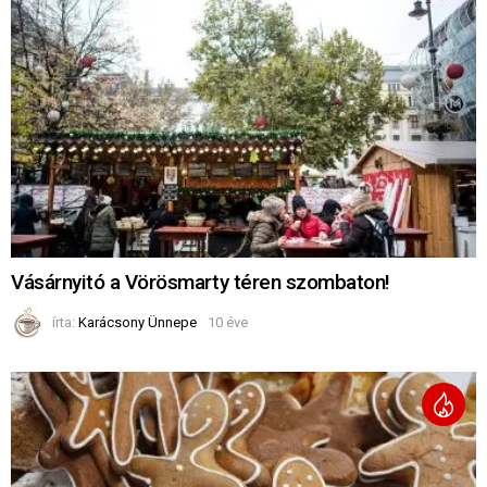
Vásárnyitó a Vörösmarty téren szombaton!
írta:
Karácsony Ünnepe
10 éve