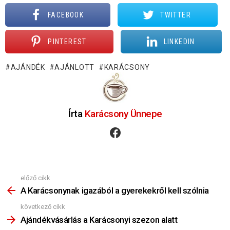
FACEBOOK
TWITTER
PINTEREST
LINKEDIN
AJÁNDÉK
AJÁNLOTT
KARÁCSONY
Írta
Karácsony Ünnepe
facebook
előző cikk
Nézz
Többet
A Karácsonynak igazából a gyerekekről kell szólnia
következő cikk
Ajándékvásárlás a Karácsonyi szezon alatt