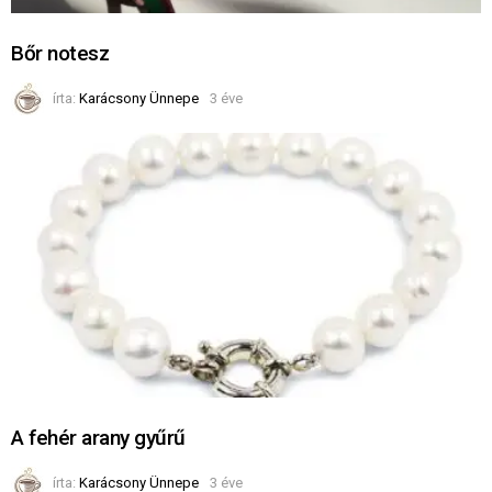
Bőr notesz
írta:
Karácsony Ünnepe
3 éve
A fehér arany gyűrű
írta:
Karácsony Ünnepe
3 éve