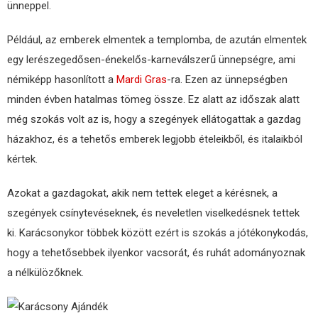
ünneppel.
Például, az emberek elmentek a templomba, de azután elmentek
egy lerészegedősen-énekelős-karneválszerű ünnepségre, ami
némiképp hasonlított a
Mardi Gras
-ra. Ezen az ünnepségben
minden évben hatalmas tömeg össze. Ez alatt az időszak alatt
még szokás volt az is, hogy a szegények ellátogattak a gazdag
házakhoz, és a tehetős emberek legjobb ételeikből, és italaikból
kértek.
Azokat a gazdagokat, akik nem tettek eleget a kérésnek, a
szegények csínytevéseknek, és neveletlen viselkedésnek tettek
ki. Karácsonykor többek között ezért is szokás a jótékonykodás,
hogy a tehetősebbek ilyenkor vacsorát, és ruhát adományoznak
a nélkülözőknek.