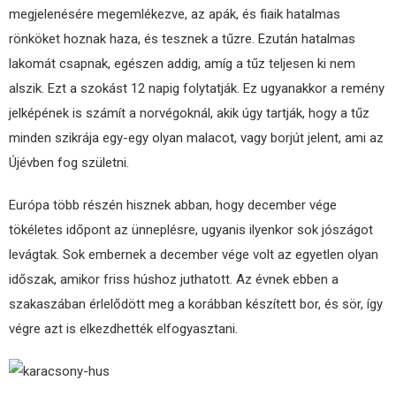
megjelenésére megemlékezve, az apák, és fiaik hatalmas
rönköket hoznak haza, és tesznek a tűzre. Ezután hatalmas
lakomát csapnak, egészen addig, amíg a tűz teljesen ki nem
alszik. Ezt a szokást 12 napig folytatják. Ez ugyanakkor a remény
jelképének is számít a norvégoknál, akik úgy tartják, hogy a tűz
minden szikrája egy-egy olyan malacot, vagy borjút jelent, ami az
Újévben fog születni.
Európa több részén hisznek abban, hogy december vége
tökéletes időpont az ünneplésre, ugyanis ilyenkor sok jószágot
levágtak. Sok embernek a december vége volt az egyetlen olyan
időszak, amikor friss húshoz juthatott. Az évnek ebben a
szakaszában érlelődött meg a korábban készített bor, és sör, így
végre azt is elkezdhették elfogyasztani.