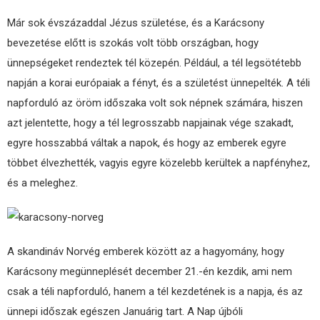
Már sok évszázaddal Jézus születése, és a Karácsony
bevezetése előtt is szokás volt több országban, hogy
ünnepségeket rendeztek tél közepén. Például, a tél legsötétebb
napján a korai európaiak a fényt, és a születést ünnepelték. A téli
napforduló az öröm időszaka volt sok népnek számára, hiszen
azt jelentette, hogy a tél legrosszabb napjainak vége szakadt,
egyre hosszabbá váltak a napok, és hogy az emberek egyre
többet élvezhették, vagyis egyre közelebb kerültek a napfényhez,
és a meleghez.
A skandináv Norvég emberek között az a hagyomány, hogy
Karácsony megünneplését december 21.-én kezdik, ami nem
csak a téli napforduló, hanem a tél kezdetének is a napja, és az
ünnepi időszak egészen Januárig tart. A Nap újbóli