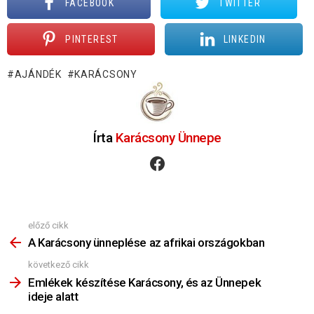
FACEBOOK
TWITTER
PINTEREST
LINKEDIN
AJÁNDÉK
KARÁCSONY
Írta
Karácsony Ünnepe
facebook
előző cikk
Nézz
Többet
A Karácsony ünneplése az afrikai országokban
következő cikk
Emlékek készítése Karácsony, és az Ünnepek
ideje alatt