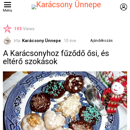
B
Menu
193
Views
írta:
Karácsony Ünnepe
10 éve
Ajándékozás
A Karácsonyhoz fűződő ősi, és
eltérő szokások