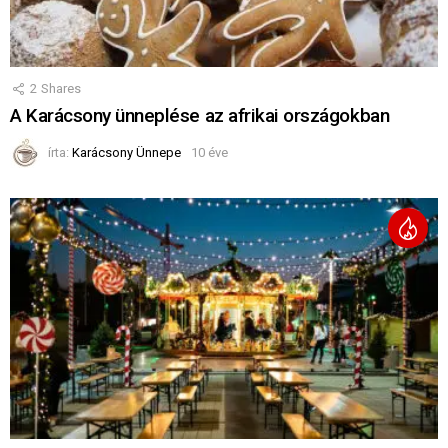
2
Shares
A Karácsony ünneplése az afrikai országokban
írta:
Karácsony Ünnepe
10 éve