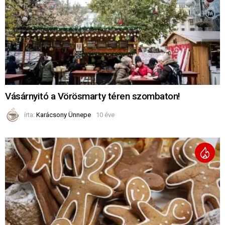
Vásárnyitó a Vörösmarty téren szombaton!
írta:
Karácsony Ünnepe
10 éve