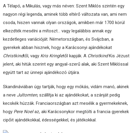
A Télapó, a Mikulás, vagy más néven: Szent Miklós szintén egy
nagyon régi legenda, aminek több eltérő változata van, ami nem
csoda, hiszen vannak olyan országok, amikben már 1700 körül
elkezdték mesélni a mítoszt… vagy legalábbis annak egy
kezdetleges variációját. Németországban, és Svájcban, a
gyerekek abban hisznek, hogy a Karácsonyi ajándékokat
Christkind
től, vagy
Kris Kringle
től kapják. A
Christkind
Kis Jézust
jelent, aki hitük szerint egy angyal-szerű alak, aki Szent Miklóssal
együtt tart az ünnepi ajándékozó útjára.
Skandináviában úgy tartják, hogy egy mókás, vidám manó, akinek
a neve
Jultomten,
szállítja ki az ajándékokat, a szánját pedig
kecskék húzzák. Franciaországban azt mesélik a gyermekeknek,
hogy
Pere Noel
az, aki Karácsonykor megtölti a francia gyerekek
cipőit ajándékokkal, édességekkel, és játékokkal.