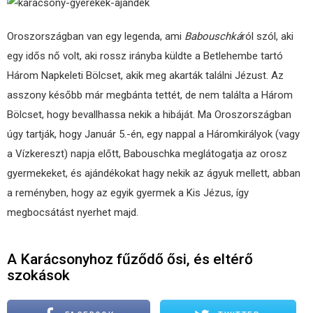
Oroszországban van egy legenda, ami
Babouschká
ról szól, aki
egy idős nő volt, aki rossz irányba küldte a Betlehembe tartó
Három Napkeleti Bölcset, akik meg akarták találni Jézust. Az
asszony később már megbánta tettét, de nem találta a Három
Bölcset, hogy bevallhassa nekik a hibáját. Ma Oroszországban
úgy tartják, hogy Január 5.-én, egy nappal a Háromkirályok (vagy
a Vízkereszt) napja előtt, Babouschka meglátogatja az orosz
gyermekeket, és ajándékokat hagy nekik az ágyuk mellett, abban
a reményben, hogy az egyik gyermek a Kis Jézus, így
megbocsátást nyerhet majd.
A Karácsonyhoz fűződő ősi, és eltérő
szokások