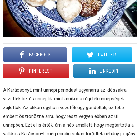
FACEBOOK
TWITTER
PINTEREST
LINKEDIN
A Karácsonyt, mint ünnepi periódust ugyanarra az időszakra
vezették be, és ünneplik, mint amikor a régi téli ünnepségek
zajlottak. Az akkori egyházi vezetők úgy gondolták, ez több
embert ösztönözne arra, hogy részt vegyen ebben az új
ünnepben. Ezt el is érték, ám a nép amellett, hogy megtartotta a
vallásos Karácsonyt, még mindig sokan törődtek néhány pogány