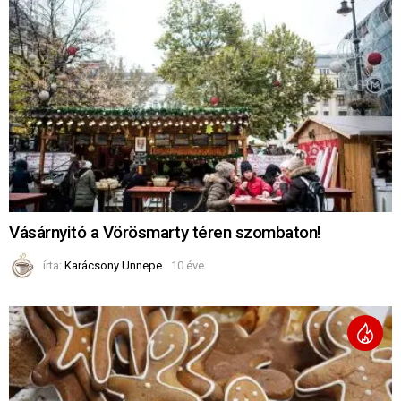
Vásárnyitó a Vörösmarty téren szombaton!
írta:
Karácsony Ünnepe
10 éve