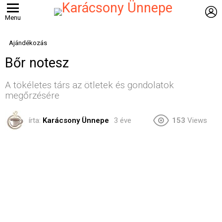
B
Menu
Ajándékozás
Bőr notesz
A tökéletes társ az ötletek és gondolatok
megőrzésére
írta:
Karácsony Ünnepe
3 éve
153
Views