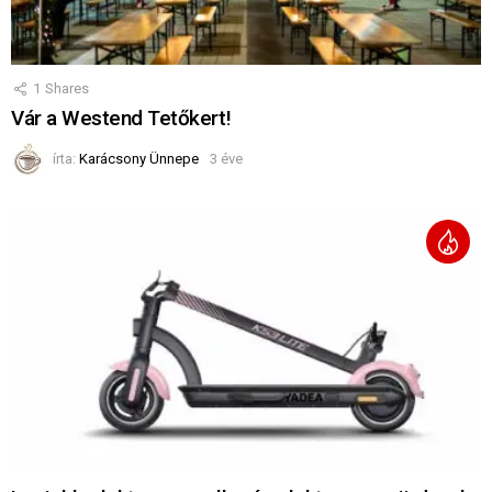
1
Shares
Vár a Westend Tetőkert!
írta:
Karácsony Ünnepe
3 éve