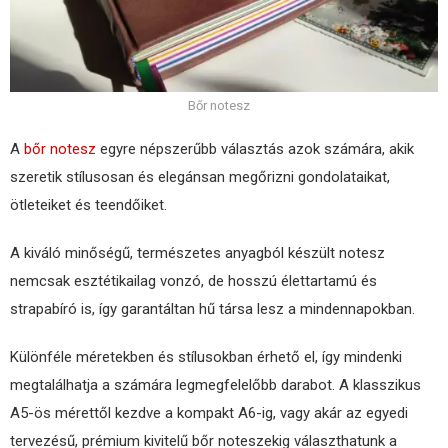
Bőr notesz
A
bőr notesz
egyre népszerűbb választás azok számára, akik
szeretik stílusosan és elegánsan megőrizni gondolataikat,
ötleteiket és teendőiket.
A kiváló minőségű, természetes anyagból készült notesz
nemcsak esztétikailag vonzó, de hosszú élettartamú és
strapabíró is, így garantáltan hű társa lesz a mindennapokban.
Különféle méretekben és stílusokban érhető el, így mindenki
megtalálhatja a számára legmegfelelőbb darabot. A klasszikus
A5-ös mérettől kezdve a kompakt A6-ig, vagy akár az egyedi
tervezésű, prémium kivitelű bőr noteszekig választhatunk a