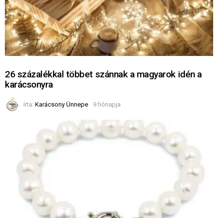
26 százalékkal többet szánnak a magyarok idén a
karácsonyra
írta:
Karácsony Ünnepe
9 hónapja