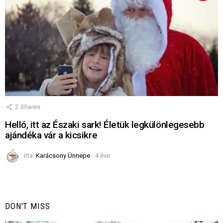
2
Shares
Helló, itt az Északi sark! Életük legkülönlegesebb
ajándéka vár a kicsikre
írta:
Karácsony Ünnepe
4 éve
DON'T MISS