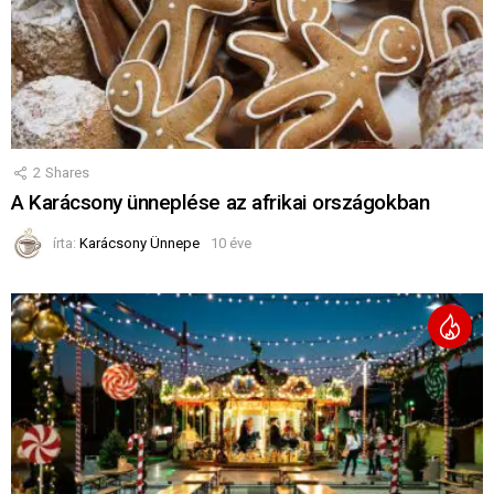
2
Shares
A Karácsony ünneplése az afrikai országokban
írta:
Karácsony Ünnepe
10 éve