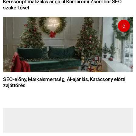
Keresőoptimalizálás angolul Komáromi Zsombor SEO
szakértővel
SEO-előny, Márkaismertség, AI-ajánlás, Karácsony előtti
zajáttörés
HÍRLEVÉL