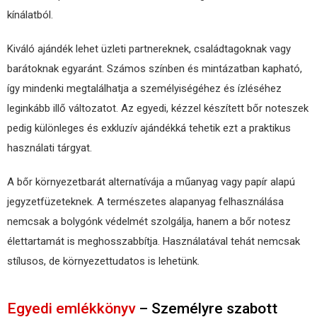
kínálatból.
Kiváló ajándék lehet üzleti partnereknek, családtagoknak vagy
barátoknak egyaránt. Számos színben és mintázatban kapható,
így mindenki megtalálhatja a személyiségéhez és ízléséhez
leginkább illő változatot. Az egyedi, kézzel készített bőr noteszek
pedig különleges és exkluzív ajándékká tehetik ezt a praktikus
használati tárgyat.
A bőr környezetbarát alternatívája a műanyag vagy papír alapú
jegyzetfüzeteknek. A természetes alapanyag felhasználása
nemcsak a bolygónk védelmét szolgálja, hanem a bőr notesz
élettartamát is meghosszabbítja. Használatával tehát nemcsak
stílusos, de környezettudatos is lehetünk.
Egyedi emlékkönyv
– Személyre szabott