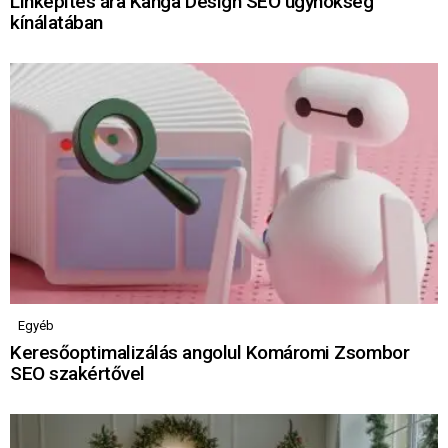
Linképítés ára Kanga Design SEO ügynökség
kínálatában
Egyéb
Keresőoptimalizálás angolul Komáromi Zsombor
SEO szakértővel