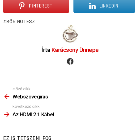
PINTEREST
LINKEDIN
BŐR NOTESZ
Írta
Karácsony Ünnepe
facebook
előző cikk
Nézz
Többet
Webszövegírás
következő cikk
Az HDMI 2.1 Kábel
EZ IS TETSZENI FOG