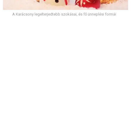
A Karácsony legelterjedtebb szokásai, és fő ünneplési formái