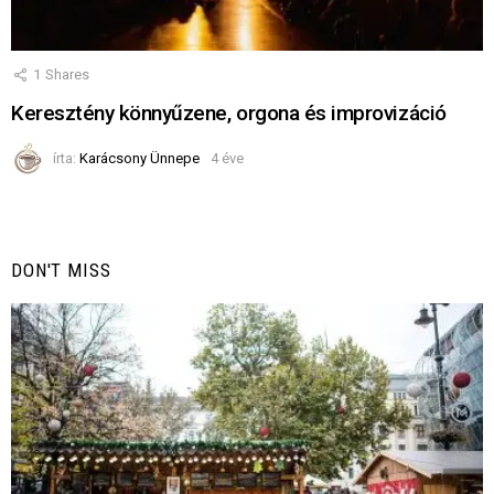
1
Shares
Keresztény könnyűzene, orgona és improvizáció
írta:
Karácsony Ünnepe
4 éve
DON'T MISS