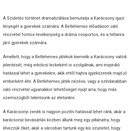
A Születés történet dramatizálása bemutatja a Karácsony igazi
lényegét a gyerekek számára. A Betlehemes előadáson való
részvétel fontos tevékenység a dráma csoportos, és a hittanra
járó gyerekek számára.
Amellett, hogy a Betlehemes játékok kiemelik a Karácsony valódi
jelentését, még erkölcsi leckeként is szolgálnak, ami inspiráló
hatással lehet a gyerekekre, akik ettől hajtva igyekszenek majd jó
emberként élni. A Betlehemes játék nézése, vagy a színdarabban
való részvétel ugyanakkor lehetőséget nyújt arra, hogy más
szemszögből tekintsünk az életünkre.
A Karácsonyi zenék is nagyon pozitív hatással lehet ránk, akár a
karácsonyi bevásárlás közben állunk meg egy pillanatra, hogy
élvezzük őket, akár a városban tartunk egy kis szünetet, hogy