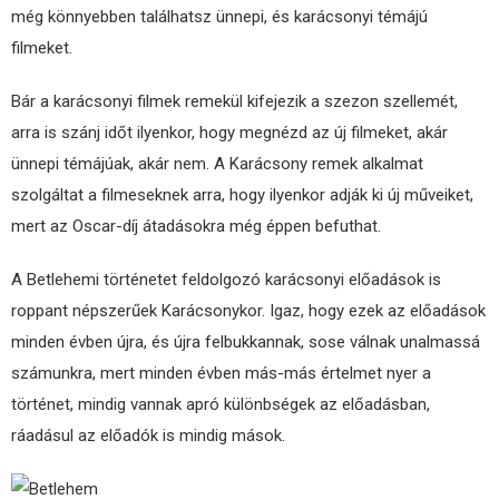
még könnyebben találhatsz ünnepi, és karácsonyi témájú
filmeket.
Bár a karácsonyi filmek remekül kifejezik a szezon szellemét,
arra is szánj időt ilyenkor, hogy megnézd az új filmeket, akár
ünnepi témájúak, akár nem. A Karácsony remek alkalmat
szolgáltat a filmeseknek arra, hogy ilyenkor adják ki új műveiket,
mert az Oscar-díj átadásokra még éppen befuthat.
A Betlehemi történetet feldolgozó karácsonyi előadások is
roppant népszerűek Karácsonykor. Igaz, hogy ezek az előadások
minden évben újra, és újra felbukkannak, sose válnak unalmassá
számunkra, mert minden évben más-más értelmet nyer a
történet, mindig vannak apró különbségek az előadásban,
ráadásul az előadók is mindig mások.