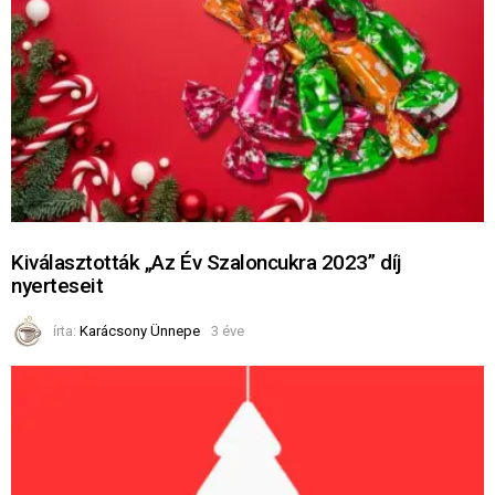
Kiválasztották „Az Év Szaloncukra 2023” díj
nyerteseit
írta:
Karácsony Ünnepe
3 éve