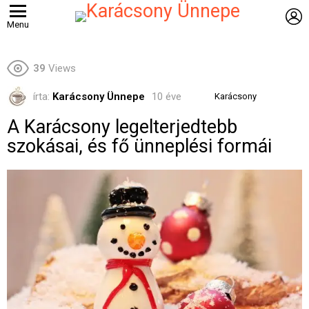
B
Menu
39
Views
írta:
Karácsony Ünnepe
10 éve
Karácsony
A Karácsony legelterjedtebb
szokásai, és fő ünneplési formái