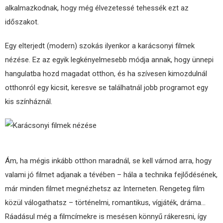
alkalmazkodnak, hogy még élvezetessé tehessék ezt az
időszakot.
Egy elterjedt (modern) szokás ilyenkor a karácsonyi filmek
nézése. Ez az egyik legkényelmesebb módja annak, hogy ünnepi
hangulatba hozd magadat otthon, és ha szívesen kimozdulnál
otthonról egy kicsit, keresve se találhatnál jobb programot egy
kis színháznál.
Ám, ha mégis inkább otthon maradnál, se kell várnod arra, hogy
valami jó filmet adjanak a tévében – hála a technika fejlődésének,
már minden filmet megnézhetsz az Interneten. Rengeteg film
közül válogathatsz – történelmi, romantikus, vígjáték, dráma…
Ráadásul még a filmcímekre is mesésen könnyű rákeresni, így