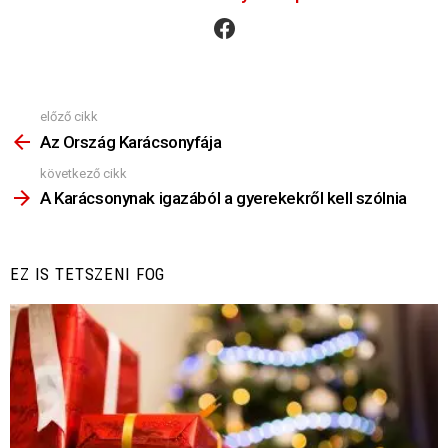
facebook
előző cikk
Nézz
Többet
Az Ország Karácsonyfája
következő cikk
A Karácsonynak igazából a gyerekekről kell szólnia
EZ IS TETSZENI FOG