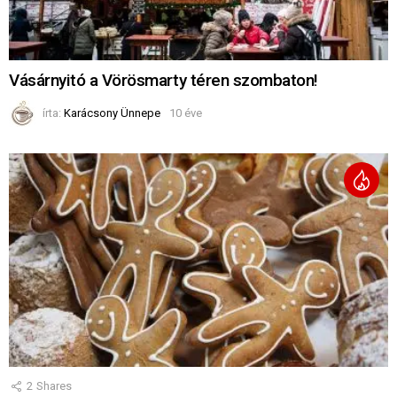
Vásárnyitó a Vörösmarty téren szombaton!
írta:
Karácsony Ünnepe
10 éve
2
Shares