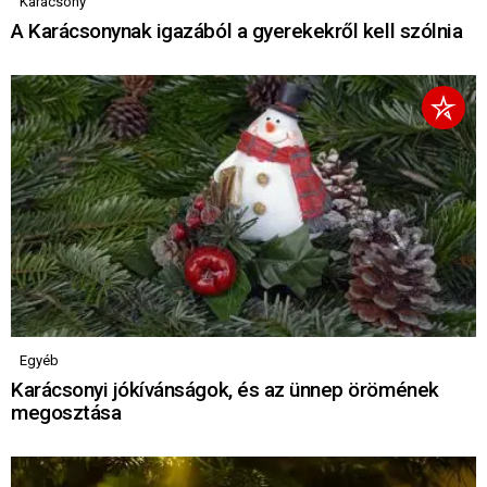
Karácsony
A Karácsonynak igazából a gyerekekről kell szólnia
Egyéb
Karácsonyi jókívánságok, és az ünnep örömének
megosztása