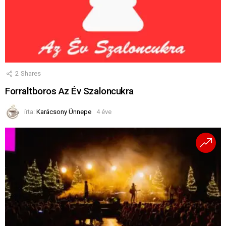
2
Shares
Forraltboros Az Év Szaloncukra
írta:
Karácsony Ünnepe
4 éve