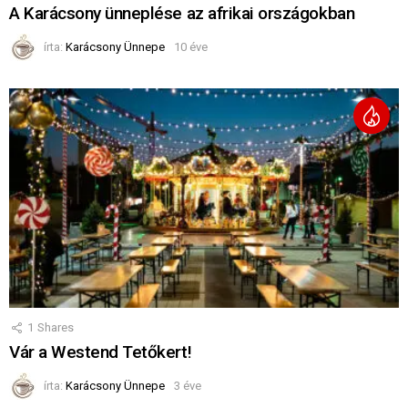
A Karácsony ünneplése az afrikai országokban
írta:
Karácsony Ünnepe
10 éve
1
Shares
Vár a Westend Tetőkert!
írta:
Karácsony Ünnepe
3 éve