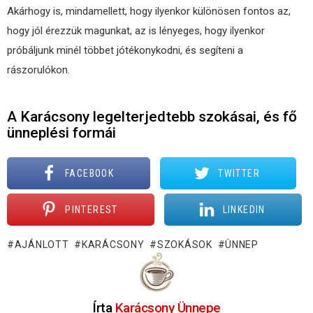
Akárhogy is, mindamellett, hogy ilyenkor különösen fontos az,
hogy jól érezzük magunkat, az is lényeges, hogy ilyenkor
próbáljunk minél többet jótékonykodni, és segíteni a
rászorulókon.
A Karácsony legelterjedtebb szokásai, és fő
ünneplési formái
FACEBOOK
TWITTER
PINTEREST
LINKEDIN
AJÁNLOTT
KARÁCSONY
SZOKÁSOK
ÜNNEP
Írta
Karácsony Ünnepe