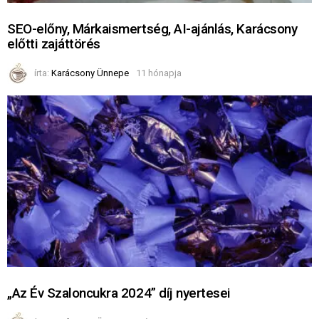
SEO-előny, Márkaismertség, AI-ajánlás, Karácsony
előtti zajáttörés
írta:
Karácsony Ünnepe
11 hónapja
„Az Év Szaloncukra 2024” díj nyertesei