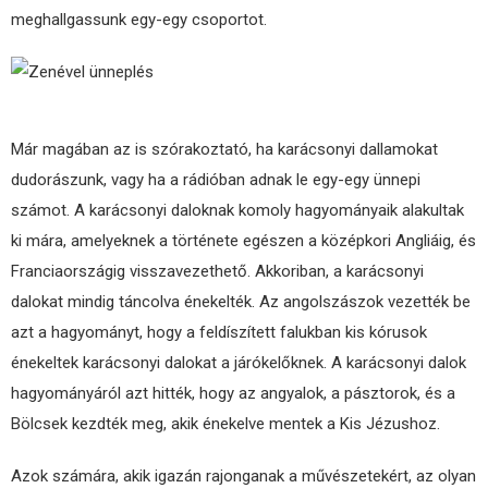
meghallgassunk egy-egy csoportot.
Már magában az is szórakoztató, ha karácsonyi dallamokat
dudorászunk, vagy ha a rádióban adnak le egy-egy ünnepi
számot. A karácsonyi daloknak komoly hagyományaik alakultak
ki mára, amelyeknek a története egészen a középkori Angliáig, és
Franciaországig visszavezethető. Akkoriban, a karácsonyi
dalokat mindig táncolva énekelték. Az angolszászok vezették be
azt a hagyományt, hogy a feldíszített falukban kis kórusok
énekeltek karácsonyi dalokat a járókelőknek. A karácsonyi dalok
hagyományáról azt hitték, hogy az angyalok, a pásztorok, és a
Bölcsek kezdték meg, akik énekelve mentek a Kis Jézushoz.
Azok számára, akik igazán rajonganak a művészetekért, az olyan