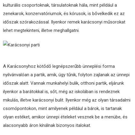
kulturális csoportoknak, társulatoknak hála, mint például a
zenekarok, konzervatóriumok, és kórusok, is bővelkedik ez az
időszak szórakozással. Ilyenkor remek karácsonyi műsorokat
lehet megtekinteni, illetve meghallgatni.
A Karácsonyhoz kötődő legnépszerűbb ünneplési forma
nyilvánvalóan a partik, amik, úgy tűnik, folyton zajlanak az ünnepi
időszak alatt. Vannak munkahelyi bulik, otthoni partik, eljárunk
ilyenkor a barátokkal is, sőt, még az iskolában is rendeznek
mikulás, illetve karácsonyi bulit. Ilyenkor még az olyan társadalmi
csomópontokon, mint amilyenek például a bárok, is tartanak
olyan estéket, amikor ünnepi ételeket vesznek be a menübe, és
alacsonyabb áron kínálnak bizonyos italokat.