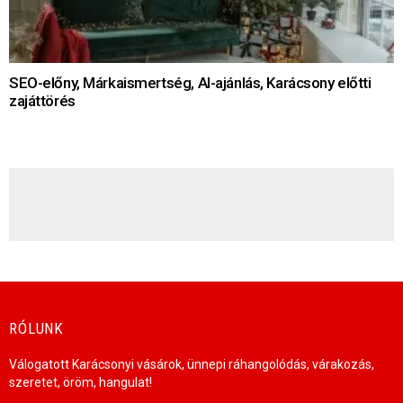
SEO-előny, Márkaismertség, AI-ajánlás, Karácsony előtti
zajáttörés
HÍRLEVÉL
RÓLUNK
Válogatott Karácsonyi vásárok, ünnepi ráhangolódás, várakozás,
szeretet, öröm, hangulat!