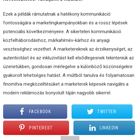
Ezek a példák rámutatnak a hatékony kommunikáció
fontosságára a marketingkampányokban és a rossz lépések
potenciális következményeire. A sikertelen kommunikáció
közfelháborodáshoz, márkahírnév-kárhoz és anyagi
veszteséghez vezethet. A marketereknek az érzékenységet, az
autenticitást és az inkluzivitást kell elsődlegesnek tekinteniük az
üzenetükben, gondosan mérlegelve a különböző közönségekre
gyakorolt ​​lehetséges hatást. A múltból tanulva és folyamatosan
finomítva megközelítésüket a marketerek képesek navigálni a
modern reklámozás bonyolult táján nagyobb sikerrel.
FACEBOOK
TWITTER
PINTEREST
LINKEDIN