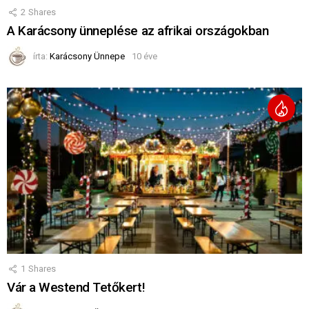
2
Shares
A Karácsony ünneplése az afrikai országokban
írta:
Karácsony Ünnepe
10 éve
1
Shares
Vár a Westend Tetőkert!