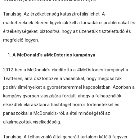
Tanulság: Az érzéketlenség katasztrofális lehet. A
marketereknek éberen figyelniük kell a társadalmi problémákat és
érzékenységeket, biztosítva, hogy az üzenetük tisztelettudó és
megfelelő legyen.
A McDonald’s #McDstories kampánya
2012-ben a McDonald’s elindította a #McDstories kampányt a
Twitteren, arra ösztönözve a vásárlókat, hogy megosszák
pozitív élményeiket a gyorsétteremmel kapcsolatban. Azonban a
kampány gyorsan visszájára fordult, ahogy a felhasználók
elkezdték elárasztani a hashtaget horror történetekkel és
panaszokkal a McDonald’s-ról, a étel minőségétől az
alkalmazottak viselkedéséig.
Tanulság: A felhasználó által generált tartalom kétélű fegyver