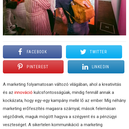
FACEBOOK
TWITTER
PINTEREST
LINKEDIN
A marketing folyamatosan változó világában, ahol a kreativitás
és az
innováció
kulcsfontosságúak, mindig fennáll annak a
kockázata, hogy egy-egy kampány mellé lő az ember. Míg néhány
marketing erőfeszítés magasra szárnyal, mások felemásan
végződnek, maguk mögött hagyva a szégyent és a pénzügyi
veszteséget. A sikertelen kommunikáció a marketing