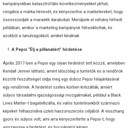
kampányokban katasztrófális következményekkel járhat,
rongálva a márka hírnevét, és kényszerítve a marketereket, hogy
összeszedjék a maradék darabokat. Merüljünk el néhány hírhedt
példában, amikor a marketing kampányok félresiklottak, és
azokból a tanulságokból, amiket kínálnak.
A Pepsi “Élj a pillanatért” hirdetése
Április 2017-ben a Pepsi egy olyan hirdetést tett közzé, amelyben
Kendall Jenner látható, amint látszólag a tüntetők és a rendőrök
közötti feszültséget oldja meg egy doboz Pepsi felajánlásával
egy rendőrnek. A hirdetést széles körben kritizálták, amiért
súlyos társadalmi igazságossági mozgalmakat, például a Black
Lives Matter-t bagatellizálta, és valós tüntetésekből származó
képeket felhasználva üzleti haszonszerzés céljából. A visszhang
gyors és súlyos volt, ami arra kényszerítette a Pepsi-t, hogy
visszavonja a hirdetést, és bocsánatot kérjen.