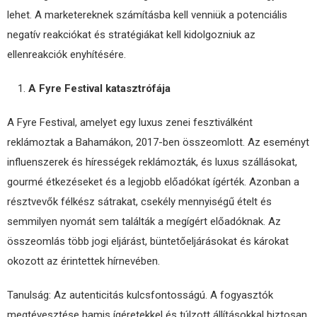
lehet. A marketereknek számításba kell venniük a potenciális
negatív reakciókat és stratégiákat kell kidolgozniuk az
ellenreakciók enyhítésére.
A Fyre Festival katasztrófája
A Fyre Festival, amelyet egy luxus zenei fesztiválként
reklámoztak a Bahamákon, 2017-ben összeomlott. Az eseményt
influenszerek és hírességek reklámozták, és luxus szállásokat,
gourmé étkezéseket és a legjobb előadókat ígérték. Azonban a
résztvevők félkész sátrakat, csekély mennyiségű ételt és
semmilyen nyomát sem találták a megígért előadóknak. Az
összeomlás több jogi eljárást, büntetőeljárásokat és károkat
okozott az érintettek hírnevében.
Tanulság: Az autenticitás kulcsfontosságú. A fogyasztók
megtévesztése hamis ígéretekkel és túlzott állításokkal biztosan