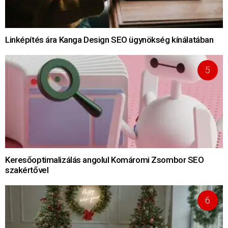
Linképítés ára Kanga Design SEO ügynökség kínálatában
Keresőoptimalizálás angolul Komáromi Zsombor SEO
szakértővel