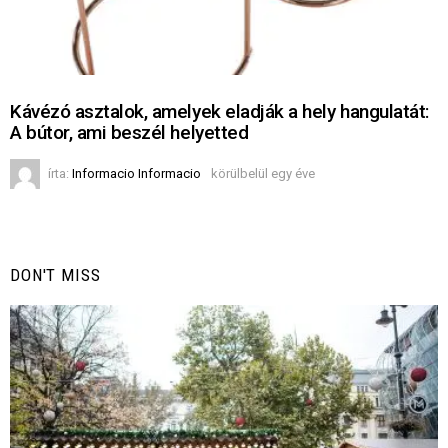
Kávézó asztalok, amelyek eladják a hely hangulatát:
A bútor, ami beszél helyetted
írta:
Informacio Informacio
körülbelül egy éve
DON'T MISS