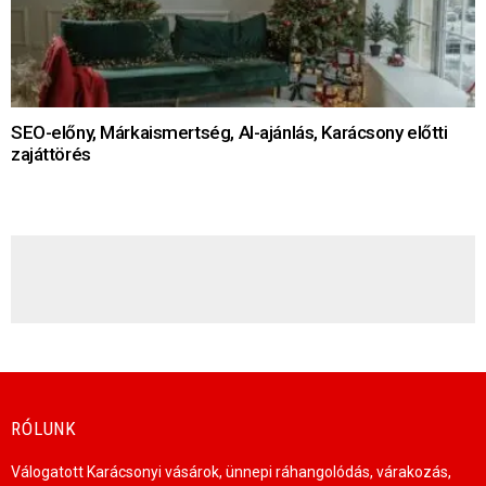
SEO-előny, Márkaismertség, AI-ajánlás, Karácsony előtti
zajáttörés
HÍRLEVÉL
RÓLUNK
Válogatott Karácsonyi vásárok, ünnepi ráhangolódás, várakozás,