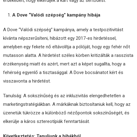
érdekében, hogy elkerüljék a kárt vagy az sértődést.
A Dove “Valódi szépség” kampány hibája
A Dove “Valódi szépség” kampánya, amely a testpozitivitást
kívánta népszerűsíteni, hibázott egy 2017-es hirdetéssel,
amelyben egy fekete nő eltávolítja a pólóját, hogy egy fehér nőt
mutasson alatta. A hirdetést széles körben kritizálták a rasszista
érzékenység miatt és azért, mert azt a képet sugallta, hogy a
fehérség egyenlő a tisztasággal. A Dove bocsánatot kért és
visszavonta a hirdetést.
Tanulság: A sokszínűség és az inkluzivitás elengedhetetlen a
marketingstratégiákban. A márkáknak biztosítaniuk kell, hogy az
üzenetük tükrözze a különböző nézőpontok sokszínűségét, és
elkerülje a káros sztereotípiák fenntartását.
Következtetés: Tanuljunk a hibákból