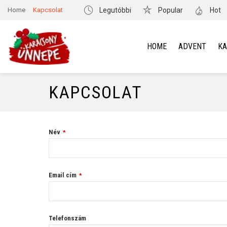
Home
Kapcsolat
Legutóbbi
Popular
Hot
HOME
ADVENT
K
KAPCSOLAT
B
Név
*
u
si
n
e
s
Email cím
*
s
E
m
ai
l
Telefonszám
*