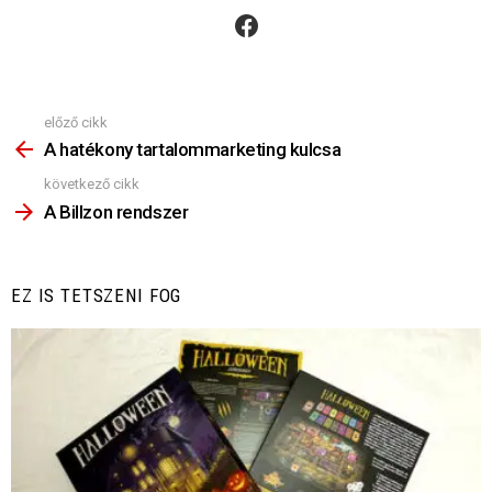
facebook
előző cikk
Nézz
Többet
A hatékony tartalommarketing kulcsa
következő cikk
A Billzon rendszer
EZ IS TETSZENI FOG