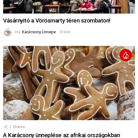
Vásárnyitó a Vörösmarty téren szombaton!
írta:
Karácsony Ünnepe
10 éve
2
Shares
A Karácsony ünneplése az afrikai országokban