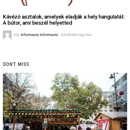
Kávézó asztalok, amelyek eladják a hely hangulatát:
A bútor, ami beszél helyetted
írta:
Informacio Informacio
körülbelül egy éve
DON'T MISS