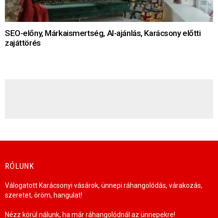
SEO-előny, Márkaismertség, AI-ajánlás, Karácsony előtti
zajáttörés
HÍRLEVÉL
RÓLUNK
Válogatott Karácsonyi vásárok, ünnepi ráhangolódás, várakozás,
szeretet, öröm, hangulat!
Nézz körül nálunk, ha már ráhangolódnál az ünnepekre!