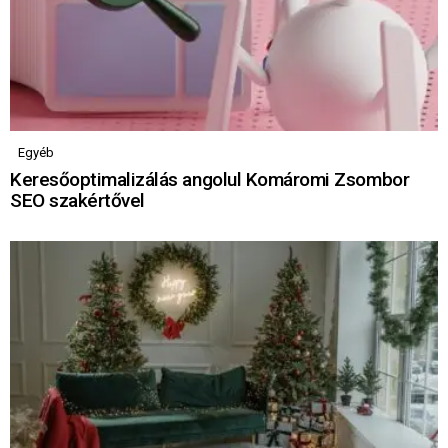
Egyéb
Keresőoptimalizálás angolul Komáromi Zsombor
SEO szakértővel