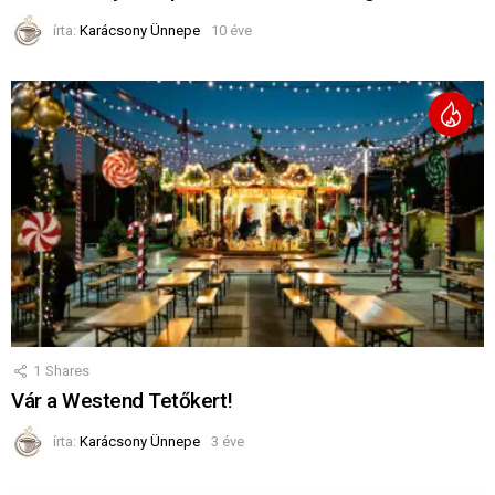
írta:
Karácsony Ünnepe
10 éve
1
Shares
Vár a Westend Tetőkert!
írta:
Karácsony Ünnepe
3 éve