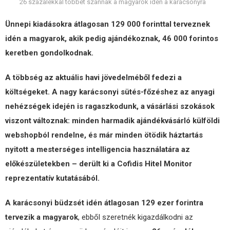
26 százalékkal többet szánnak a magyarok idén a karácsonyra
Ünnepi kiadásokra átlagosan 129 000 forinttal terveznek
idén a magyarok, akik pedig ajándékoznak, 46 000 forintos
keretben gondolkodnak.
A többség az aktuális havi jövedelméből fedezi a
költségeket. A nagy karácsonyi sütés-főzéshez az anyagi
nehézségek idején is ragaszkodunk, a vásárlási szokások
viszont változnak: minden harmadik ajándékvásárló külföldi
webshopból rendelne, és már minden ötödik háztartás
nyitott a mesterséges intelligencia használatára az
előkészületekben – derült ki a Cofidis Hitel Monitor
reprezentatív kutatásából.
A karácsonyi büdzsét idén átlagosan 129 ezer forintra
tervezik a magyarok
, ebből szeretnék kigazdálkodni az