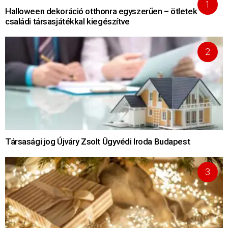
Halloween dekoráció otthonra egyszerűen – ötletek
családi társasjátékkal kiegészítve
Társasági jog Újváry Zsolt Ügyvédi Iroda Budapest