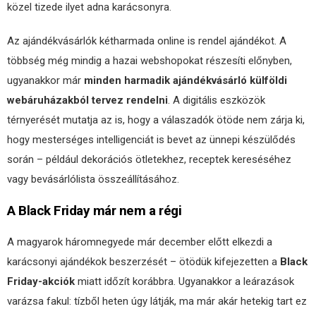
közel tizede ilyet adna karácsonyra.
Az ajándékvásárlók kétharmada online is rendel ajándékot. A
többség még mindig a hazai webshopokat részesíti előnyben,
ugyanakkor már
minden harmadik ajándékvásárló külföldi
webáruházakból tervez rendelni
. A digitális eszközök
térnyerését mutatja az is, hogy a válaszadók ötöde nem zárja ki,
hogy mesterséges intelligenciát is bevet az ünnepi készülődés
során – például dekorációs ötletekhez, receptek kereséséhez
vagy bevásárlólista összeállításához.
A Black Friday már nem a régi
A magyarok háromnegyede már december előtt elkezdi a
karácsonyi ajándékok beszerzését – ötödük kifejezetten a
Black
Friday-akciók
miatt időzít korábbra. Ugyanakkor a leárazások
varázsa fakul: tízből heten úgy látják, ma már akár hetekig tart ez