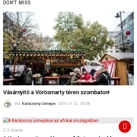
DON'T MISS
Vásárnyitó a Vörösmarty téren szombaton!
írta:
Karácsony Ünnepe
2016.11.12., 20:38
2
Shares