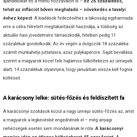
ajándékokat és a menü hozzávalóit is –
ez 26 százalékos,
tehát az inflációt bőven meghaladó – növekedés a tavalyi
évhez képest
. A kiadások fedezéséhez a lakosság egyharmada
erre a célra félretett megtakarítását használja, a többség az
aktuális havi jövedelmére támaszkodik, hitelben pedig 11
százalékuk gondolkodik. Az év végén a dolgozók 18 százaléka
számít munkahelyi juttatásra, azaz pulykapénzre. Saját bevallása
szerint a magyarok közel fele hajlamos túlköltekezni az ünnepek
alatt, 14 százalékuk olyannyira, hogy januárban vissza kell fognia
költéseit.
A karácsony lelke: sütés-főzés és feldíszített fa
A karácsonyi szokások közül a nagy ünnepi sütés-főzés az, amit
a magyarok a legkevésbé engednének el – még anyagi
nehézségek esetén sem mondanának le róla.
A karácsonyi