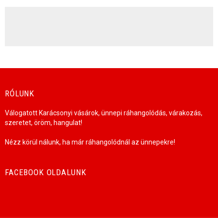
HÍRLEVÉL
RÓLUNK
Válogatott Karácsonyi vásárok, ünnepi ráhangolódás, várakozás,
szeretet, öröm, hangulat!
Nézz körül nálunk, ha már ráhangolódnál az ünnepekre!
FACEBOOK OLDALUNK