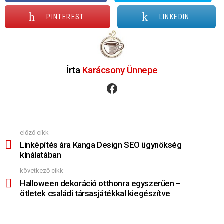
PINTEREST
LINKEDIN
Írta
Karácsony Ünnepe
facebook
előző cikk
Nézz
Többet
Linképítés ára Kanga Design SEO ügynökség
kínálatában
következő cikk
Halloween dekoráció otthonra egyszerűen –
ötletek családi társasjátékkal kiegészítve