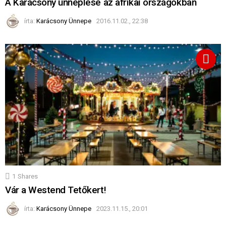
A Karácsony ünneplése az afrikai országokban
írta:
Karácsony Ünnepe
2016.11.02., 22:38
1
Shares
Vár a Westend Tetőkert!
írta:
Karácsony Ünnepe
2023.11.15., 20:01