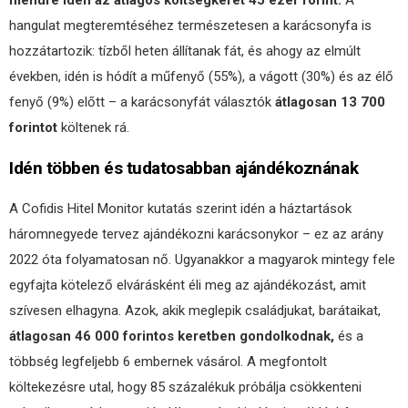
menüre idén az átlagos költségkeret 45 ezer forint.
A
hangulat megteremtéséhez természetesen a karácsonyfa is
hozzátartozik: tízből heten állítanak fát, és ahogy az elmúlt
években, idén is hódít a műfenyő (55%), a vágott (30%) és az élő
fenyő (9%) előtt – a karácsonyfát választók
átlagosan 13 700
forintot
költenek rá.
Idén többen és tudatosabban ajándékoznának
A Cofidis Hitel Monitor kutatás szerint idén a háztartások
háromnegyede tervez ajándékozni karácsonykor – ez az arány
2022 óta folyamatosan nő. Ugyanakkor a magyarok mintegy fele
egyfajta kötelező elvárásként éli meg az ajándékozást, amit
szívesen elhagyna. Azok, akik meglepik családjukat, barátaikat,
átlagosan 46 000 forintos keretben gondolkodnak,
és a
többség legfeljebb 6 embernek vásárol. A megfontolt
költekezésre utal, hogy 85 százalékuk próbálja csökkenteni