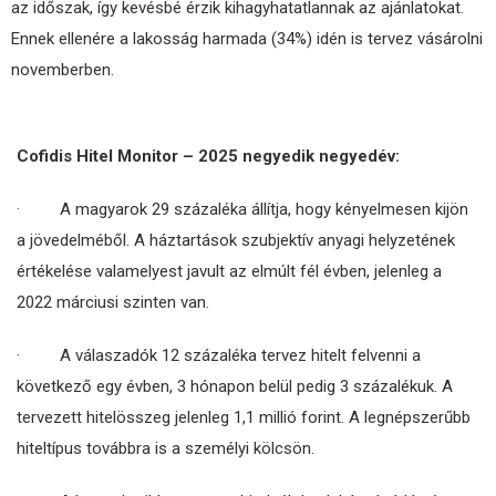
az időszak, így kevésbé érzik kihagyhatatlannak az ajánlatokat.
Ennek ellenére a lakosság harmada (34%) idén is tervez vásárolni
novemberben.
Cofidis Hitel Monitor – 2025 negyedik negyedév:
· A magyarok 29 százaléka állítja, hogy kényelmesen kijön
a jövedelméből. A háztartások szubjektív anyagi helyzetének
értékelése valamelyest javult az elmúlt fél évben, jelenleg a
2022 márciusi szinten van.
· A válaszadók 12 százaléka tervez hitelt felvenni a
következő egy évben, 3 hónapon belül pedig 3 százalékuk. A
tervezett hitelösszeg jelenleg 1,1 millió forint. A legnépszerűbb
hiteltípus továbbra is a személyi kölcsön.