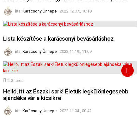
írta:
Karácsony Ünnepe
2022.12.07., 10:10
Lista készítése a karácsonyi bevásárláshoz
írta:
Karácsony Ünnepe
2022.11.19., 11:09
2
Shares
Helló, itt az Északi sark! Életük legkülönlegesebb
ajándéka vár a kicsikre
írta:
Karácsony Ünnepe
2022.11.04., 00:42