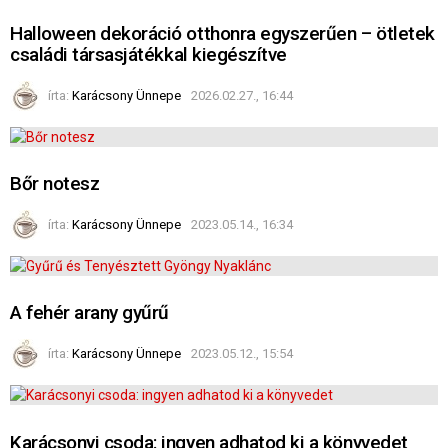
Halloween dekoráció otthonra egyszerűen – ötletek
családi társasjátékkal kiegészítve
írta:
Karácsony Ünnepe
2026.02.27., 16:44
Bőr notesz
írta:
Karácsony Ünnepe
2023.05.14., 16:34
A fehér arany gyűrű
írta:
Karácsony Ünnepe
2023.05.12., 15:54
Karácsonyi csoda: ingyen adhatod ki a könyvedet