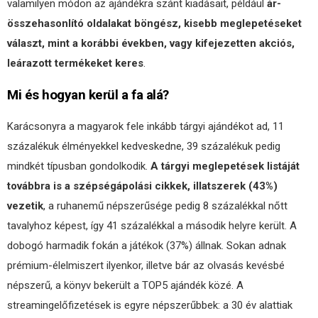
valamilyen módon az ajándékra szánt kiadásait, például
ár-
összehasonlító oldalakat böngész, kisebb meglepetéseket
választ, mint a korábbi években, vagy kifejezetten akciós,
leárazott termékeket keres
.
Mi és hogyan kerül a fa alá?
Karácsonyra a magyarok fele inkább tárgyi ajándékot ad, 11
százalékuk élményekkel kedveskedne, 39 százalékuk pedig
mindkét típusban gondolkodik.
A
tárgyi
meglepetések
listáját
továbbra is a szépségápolási cikkek, illatszerek (43%)
vezetik
, a ruhanemű népszerűsége pedig 8 százalékkal nőtt
tavalyhoz képest, így 41 százalékkal a második helyre került. A
dobogó harmadik fokán a játékok (37%) állnak. Sokan adnak
prémium-élelmiszert ilyenkor, illetve bár az olvasás kevésbé
népszerű, a könyv bekerült a TOP5 ajándék közé. A
streamingelőfizetések is egyre népszerűbbek: a 30 év alattiak