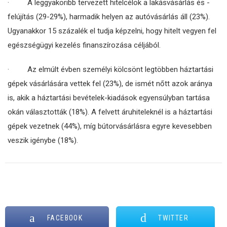
· A leggyakoribb tervezett hitelcélok a lakásvásárlás és -
felújítás (29-29%), harmadik helyen az autóvásárlás áll (23%).
Ugyanakkor 15 százalék el tudja képzelni, hogy hitelt vegyen fel
egészségügyi kezelés finanszírozása céljából.
· Az elmúlt évben személyi kölcsönt legtöbben háztartási
gépek vásárlására vettek fel (23%), de ismét nőtt azok aránya
is, akik a háztartási bevételek-kiadások egyensúlyban tartása
okán választották (18%). A felvett áruhiteleknél is a háztartási
gépek vezetnek (44%), míg bútorvásárlásra egyre kevesebben
veszik igénybe (18%).
FACEBOOK
TWITTER