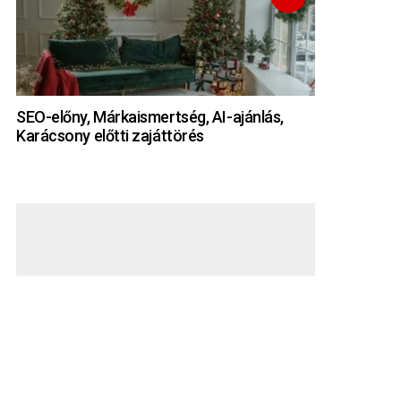
SEO-előny, Márkaismertség, AI-ajánlás,
Karácsony előtti zajáttörés
HÍRLEVÉL