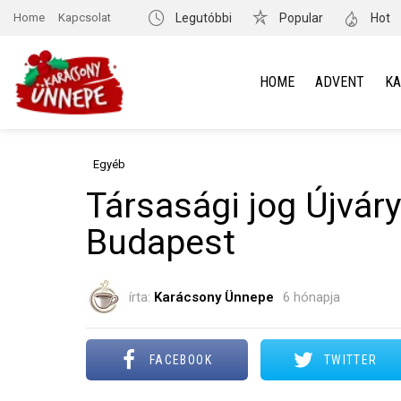
Home
Kapcsolat
Legutóbbi
Popular
Hot
HOME
ADVENT
K
Egyéb
Társasági jog Újváry
Budapest
írta:
Karácsony Ünnepe
6 hónapja
FACEBOOK
TWITTER