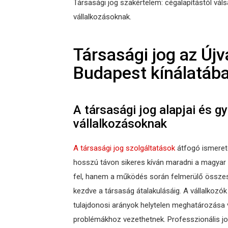
Társasági jog szakértelem: cégalapítástól vá
vállalkozásoknak.
Társasági jog az Újv
Budapest kínálatáb
A társasági jog alapjai és g
vállalkozásoknak
A társasági jog szolgáltatások
átfogó ismeret
hosszú távon sikeres kíván maradni a magyar p
fel, hanem a működés során felmerülő összes 
kezdve a társaság átalakulásáig. A vállalkozó
tulajdonosi arányok helytelen meghatározása
problémákhoz vezethetnek. Professzionális jog