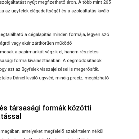
olgáltatást nyújt megfizethető áron. A több mint 265
ja az ügyfelek elégedettségét és a szolgáltatás kiváló
megtalálható a cégalapítás minden formája, legyen szó
saságról vagy akár zártkörűen működő
emcsak a papírmunkát végzik el, hanem részletes
ársasági forma kiválasztásában. A cégmódosítások
ogy azt az ügyfelek visszajelzései is megerősítik.
talos Dániel kiváló ügyvéd, mindig precíz, megbízható
és társasági formák közötti
atással
t magában, amelyeket megfelelő szakértelem nélkül