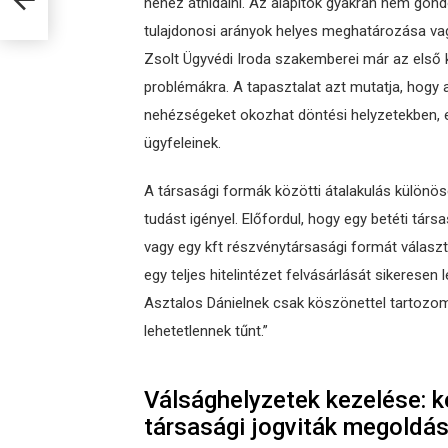
nehéz áthidalni. Az alapítók gyakran nem gondo
tulajdonosi arányok helyes meghatározása vagy
Zsolt Ügyvédi Iroda szakemberei már az első ko
problémákra. A tapasztalat azt mutatja, hogy
nehézségeket okozhat döntési helyzetekben, e
ügyfeleinek.
A társasági formák közötti átalakulás különös
tudást igényel. Előfordul, hogy egy betéti társ
vagy egy kft részvénytársasági formát válas
egy teljes hitelintézet felvásárlását sikeresen
Asztalos Dánielnek csak köszönettel tartozom
lehetetlennek tűnt.”
Válsághelyzetek kezelése: k
társasági jogviták megoldá