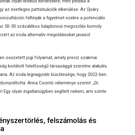
lnak olyan kritikus kérdésekre, mint például a
 az esetleges pattsituációk elkerülése. Az Újváry
nzultáción felhívják a figyelmet ezekre a potenciális
 az 50-50 százalékos tulajdonosi megoszlás komoly
zért az iroda alternatív megoldásokat javasol
en összetett jogi folyamat, amely precíz szakmai
aság korlátolt felelősségű társasággá szeretne alakulni,
ztana. Az iroda legnagyobb büszkesége, hogy 2022-ben
 lebonyolította. Anna Csontó véleménye szerint: „Dr.
! Egy olyan ingatlanügyben segített nekem, ami szinte
ényszertörlés, felszámolás és
sa