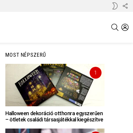
KÖ
SWITCH
MI
SKIN
KERESÉS
BE
MOST NÉPSZERŰ
Halloween dekoráció otthonra egyszerűen
– ötletek családi társasjátékkal kiegészítve