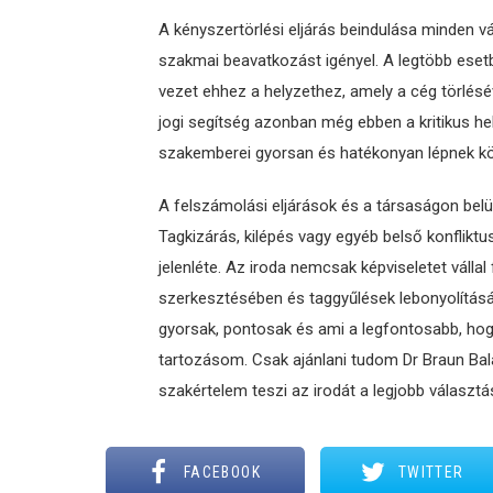
A kényszertörlési eljárás beindulása minden v
szakmai beavatkozást igényel. A legtöbb eset
vezet ehhez a helyzethez, amely a cég törlésé
jogi segítség azonban még ebben a kritikus he
szakemberei gyorsan és hatékonyan lépnek kö
A felszámolási eljárások és a társaságon belül
Tagkizárás, kilépés vagy egyéb belső konflikt
jelenléte. Az iroda nemcsak képviseletet váll
szerkesztésében és taggyűlések lebonyolításáb
gyorsak, pontosak és ami a legfontosabb, hog
tartozásom. Csak ajánlani tudom Dr Braun Bal
szakértelem teszi az irodát a legjobb választ
FACEBOOK
TWITTER