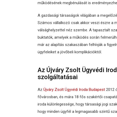
működésének megbénulását is eredményezhet
A gazdasági társaságok világában a megelőzé
Számos vállalkozó csak akkor veszi észre a m
válsághelyzettel néz szembe. A tapasztalt sz
buktatók, amelyek a működés során felmerülh
már az alapítás szakaszában felhívják a figye
ügyfeleiket a jövőbeli komplikációktól.
Az Újváry Zsolt Ügyvédi Iro
szolgáltatásai
Az
Újváry Zsolt Ügyvédi Iroda Budapest
2012 ó
fővárosban, és mára 18 fős szakértői csapatáv
iroda különlegessége, hogy társasági jogi sza
hogy minden ügyfél a legmagasabb szintű sza