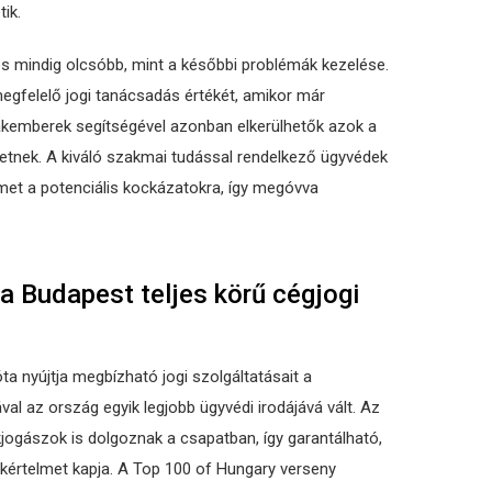
ik.
s mindig olcsóbb, mint a későbbi problémák kezelése.
egfelelő jogi tanácsadás értékét, amikor már
akemberek segítségével azonban elkerülhetők azok a
etnek. A kiváló szakmai tudással rendelkező ügyvédek
lmet a potenciális kockázatokra, így megóvva
da Budapest teljes körű cégjogi
ta nyújtja megbízható jogi szolgáltatásait a
al az ország egyik legjobb ügyvédi irodájává vált. Az
kjogászok is dolgoznak a csapatban, így garantálható,
kértelmet kapja. A Top 100 of Hungary verseny