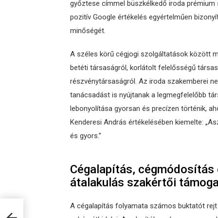
győztese címmel büszkélkedő iroda prémium sz
pozitív Google értékelés egyértelműen bizonyít
minőségét.
A széles körű cégjogi szolgáltatások között 
betéti társaságról, korlátolt felelősségű tár
részvénytársaságról. Az iroda szakemberei n
tanácsadást is nyújtanak a legmegfelelőbb t
lebonyolítása gyorsan és precízen történik, ah
Kenderesi András értékelésében kiemelte: „Asz
és gyors.”
Cégalapítás, cégmódosítás 
átalakulás szakértői támog
A cégalapítás folyamata számos buktatót rej