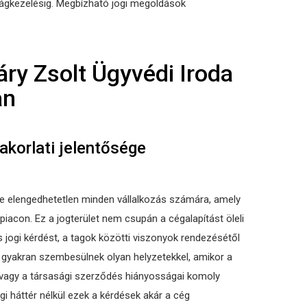
lságkezelésig. Megbízható jogi megoldások
áry Zsolt Ügyvédi Iroda
an
yakorlati jelentősége
e elengedhetetlen minden vállalkozás számára, amely
iacon. Ez a jogterület nem csupán a cégalapítást öleli
jogi kérdést, a tagok közötti viszonyok rendezésétől
k gyakran szembesülnek olyan helyzetekkel, amikor a
 vagy a társasági szerződés hiányosságai komoly
i háttér nélkül ezek a kérdések akár a cég