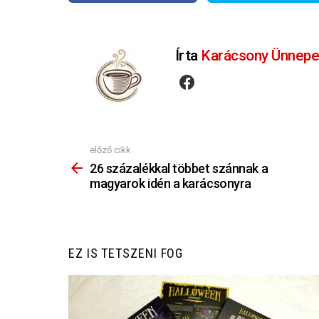
Írta
Karácsony Ünnepe
facebook
előző cikk
Nézz
Többet
26 százalékkal többet szánnak a
magyarok idén a karácsonyra
EZ IS TETSZENI FOG