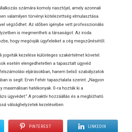
állalkozás számára komoly riasztójel, amely azonnali
ben valamilyen törvényi kötelezettség elmulasztása
vel végződhet. Az időben igénybe vett professzionális
lyzetben is megmentheti a társaságot. Az iroda
zbe, hogy megóvják ügyfeleiket a cég megszűnésétől.
i jogviták kezelése különleges szakértelmet követel.
usok esetén elengedhetetlen a tapasztalt ügyvéd
al felszámolási eljárásokban, hanem belső szabályzatok
an is segít. Ervin Fehér tapasztalata szerint: „Nagyon
y maximálisan hatékonyak. 0-ra hozták ki a
ázs ügyvédet.” A proaktív hozzáállás és a megbízható
ássá válsághelyzetek kezelésében.
PINTEREST
LINKEDIN