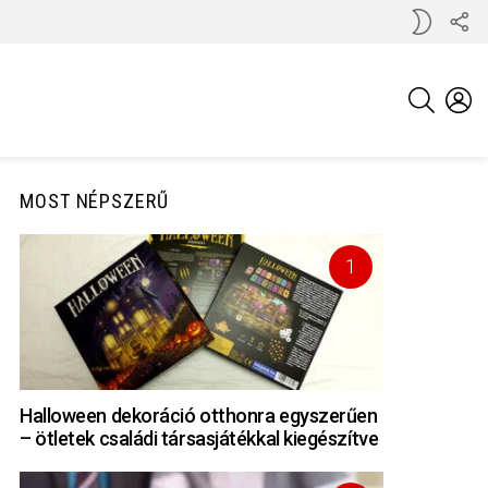
KÖ
SWITCH
MI
SKIN
KERESÉS
BE
MOST NÉPSZERŰ
Halloween dekoráció otthonra egyszerűen
– ötletek családi társasjátékkal kiegészítve