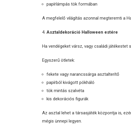
papírlámpás tök formában
A megfelelő világítás azonnal megteremti a Ha
Asztaldekoráció Halloween estére
Ha vendégeket vársz, vagy családi játékestet s
Egyszerű ötletek:
fekete vagy narancssárga asztalterítő
papírból kivágott pókháló
tök mintás szalvéta
kis dekorációs figurák
Az asztal lehet a társasjáték központja is, ezé
mégis ünnepi legyen.