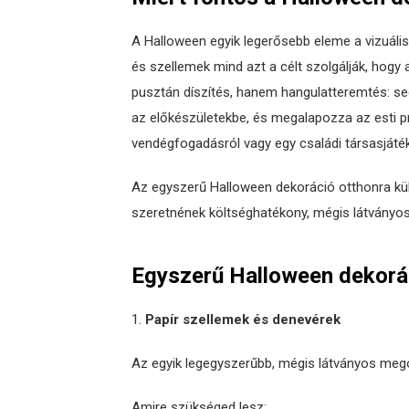
A Halloween egyik legerősebb eleme a vizuáli
és szellemek mind azt a célt szolgálják, hogy
pusztán díszítés, hanem hangulatteremtés: se
az előkészületekbe, és megalapozza az esti p
vendégfogadásról vagy egy családi társasjáté
Az egyszerű Halloween dekoráció otthonra kü
szeretnének költséghatékony, mégis látványo
Egyszerű Halloween dekorác
Papír szellemek és denevérek
Az egyik legegyszerűbb, mégis látványos megol
Amire szükséged lesz: