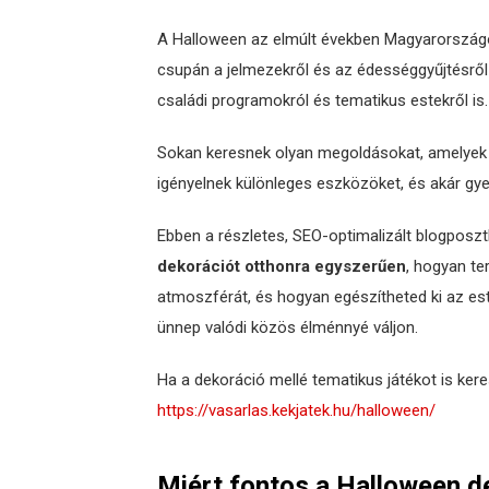
A Halloween az elmúlt években Magyarországo
csupán a jelmezekről és az édességgyűjtésről 
családi programokról és tematikus estekről is.
Sokan keresnek olyan megoldásokat, amelyek 
igényelnek különleges eszközöket, és akár gyer
Ebben a részletes, SEO-optimalizált blogposz
dekorációt otthonra egyszerűen
, hogyan te
atmoszférát, és hogyan egészítheted ki az es
ünnep valódi közös élménnyé váljon.
Ha a dekoráció mellé tematikus játékot is kerese
https://vasarlas.kekjatek.hu/halloween/
Miért fontos a Halloween d