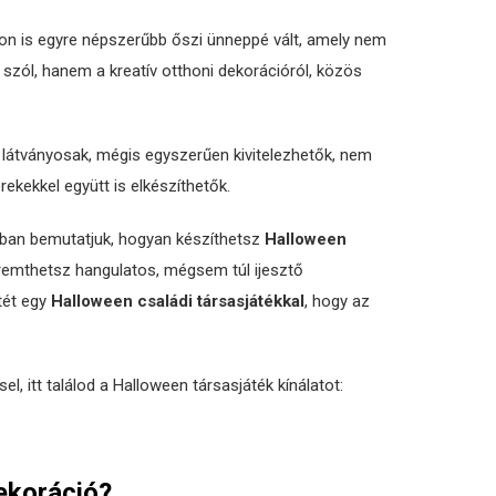
n is egyre népszerűbb őszi ünneppé vált, amely nem
szól, hanem a kreatív otthoni dekorációról, közös
látványosak, mégis egyszerűen kivitelezhetők, nem
ekekkel együtt is elkészíthetők.
tban bemutatjuk, hogyan készíthetsz
Halloween
remthetsz hangulatos, mégsem túl ijesztő
tét egy
Halloween családi társasjátékkal
, hogy az
l, itt találod a Halloween társasjáték kínálatot:
ekoráció?