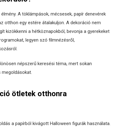
s élmény. A töklámpások, mécsesek, papír denevérek
 az otthon egy estére átalakuljon. A dekoráció nem
gít kizökkenni a hétköznapokból, bevonja a gyerekeket
rogramokat, legyen szó filmnézésről,
kozásról.
lönösen népszerű keresési téma, mert sokan
s megoldásokat.
ió ötletek otthonra
dás a papírból kivágott Halloween figurák használata.