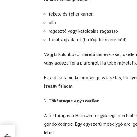
fekete és fehér karton
olló
ragasztó vagy kétoldalas ragasztó
fonal vagy damil (ha lógatni szeretnéd)
Vágj ki különböző méretű denevéreket, szellem
vagy akaszd fel a plafonról. Ha több méretet
Ez a dekoráció különösen jó választás, ha gye
kreatív feladat.
Tökfaragás egyszerűen
A tökfaragás a Halloween egyik legismertebb 
gondolkodnod. Egy egyszerű mosolygó arc, geo
lehet.