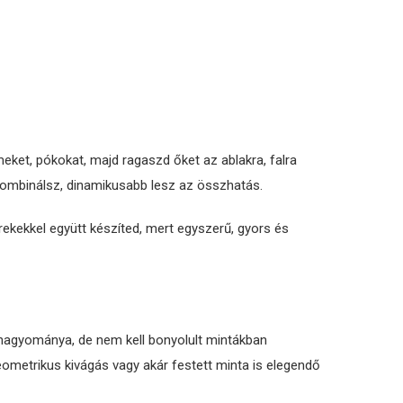
eket, pókokat, majd ragaszd őket az ablakra, falra
 kombinálsz, dinamikusabb lesz az összhatás.
rekekkel együtt készíted, mert egyszerű, gyors és
hagyománya, de nem kell bonyolult mintákban
metrikus kivágás vagy akár festett minta is elegendő