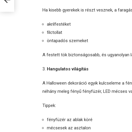
Ha kisebb gyerekek is részt vesznek, a faragás
akrilfestéket
filctollat
öntapadós szemeket
A festett tök biztonságosabb, és ugyanolyan lá
Hangulatos világítás
A Halloween dekoráció egyik kulcseleme a fén
néhány meleg fényű fényfüzér, LED mécses v
Tippek:
fényfüzér az ablak köré
mécsesek az asztalon