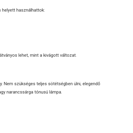
 helyett használhattok:
tványos lehet, mint a kivágott változat.
y. Nem szükséges teljes sötétségben ülni, elegendő
agy narancssárga tónusú lámpa.