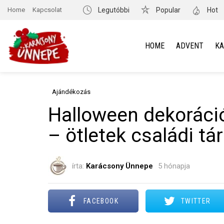
Home
Kapcsolat
Legutóbbi
Popular
Hot
HOME
ADVENT
K
Ajándékozás
Halloween dekoráci
– ötletek családi tá
írta:
Karácsony Ünnepe
5 hónapja
FACEBOOK
TWITTER