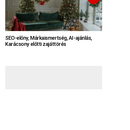
SEO-előny, Márkaismertség, AI-ajánlás,
Karácsony előtti zajáttörés
HÍRLEVÉL