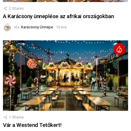
2
Shares
A Karácsony ünneplése az afrikai országokban
írta:
Karácsony Ünnepe
10 éve
1
Shares
Vár a Westend Tetőkert!