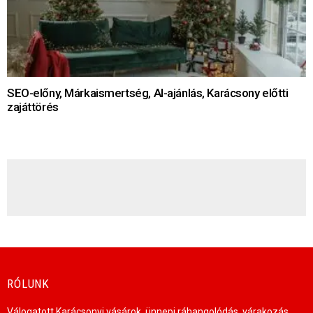
SEO-előny, Márkaismertség, AI-ajánlás, Karácsony előtti
zajáttörés
HÍRLEVÉL
RÓLUNK
Válogatott Karácsonyi vásárok, ünnepi ráhangolódás, várakozás,