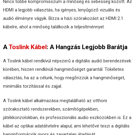
Nincs többé kompromisszum a minőség és sebesség között. Az
HDMI a legjobb választás, ha igényes, lenyűgöző vizuális és
audió élményre vágyik. Bízza a házi szórakozást az HDMI 2.1
kábelre, ahol a minőség találkozik a teljesítménnyel.
A
Toslink Kábel
: A Hangzás Legjobb Barátja
A Toslink kábel rendkívül népszerű a digitális audió berendezések
körében, hiszen rendkívüli hangminőséget garantál. Tökéletes
választás, ha az a célunk, hogy megőrizzük a hangminőséget,
minimális torzítással és zajjal.
A Toslink kábel alkalmazása megtalálható az otthoni
szórakoztató rendszerekben, számítógépekben,
játékkonzolokban, és professzionális audio eszközökben is. Ez a
kábel az optikai adatátvitelre alapul, ami lehetővé teszi a digitális
hanginformációk gyors és zavartalan átadását.