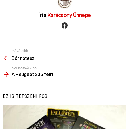
Írta
Karácsony Ünnepe
facebook
előző cikk
Nézz
Többet
Bőr notesz
következő cikk
A Peugeot 206 felni
EZ IS TETSZENI FOG