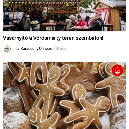
Vásárnyitó a Vörösmarty téren szombaton!
írta:
Karácsony Ünnepe
10 éve