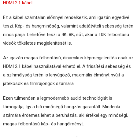
HDMI 2.1 kábel
.
Ez a kábel számtalan előnnyel rendelkezik, ami igazán egyedivé
teszi. Kép- és hangminőség, valamint adatátviteli sebesség terén
nincs párja. Lehetővé teszi a 4K, 8K, sőt, akár a 10K felbontású
videók tökéletes megjelenítését is.
Az igazán magas felbontású, dinamikus képmegjelenítés csak az
HDMI 2.1 kábel használatával érhető el. A frissítési sebesség és
a színmélység terén is lenyűgöző, maximális élményt nyújt a
játékosok és filmrajongók számára.
Ezen túlmenően a legmodernebb audió technológiát is
támogatja, így a hifi minőségű hangzás garantált. Mindenki
számára érdemes lehet a beruházás, aki értékel egy minőségi,
magas felbontású kép- és hangélményt.