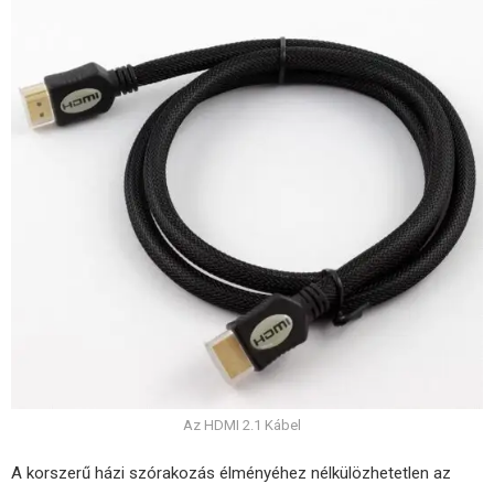
Az HDMI 2.1 Kábel
A korszerű házi szórakozás élményéhez nélkülözhetetlen az