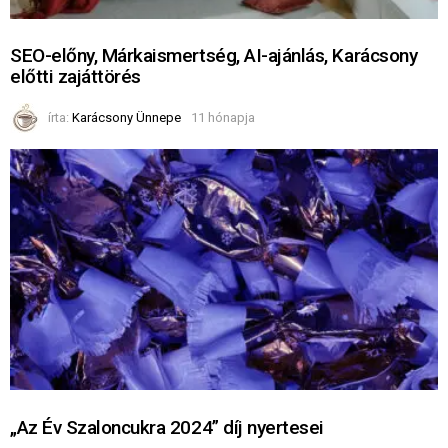
SEO-előny, Márkaismertség, AI-ajánlás, Karácsony
előtti zajáttörés
írta:
Karácsony Ünnepe
11 hónapja
„Az Év Szaloncukra 2024” díj nyertesei