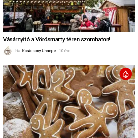
Vásárnyitó a Vörösmarty téren szombaton!
írta:
Karácsony Ünnepe
10 éve