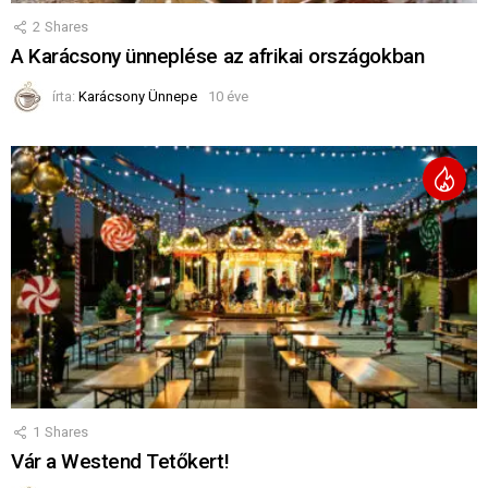
2
Shares
A Karácsony ünneplése az afrikai országokban
írta:
Karácsony Ünnepe
10 éve
1
Shares
Vár a Westend Tetőkert!