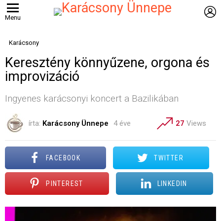
B
Menu
Karácsony
Keresztény könnyűzene, orgona és
improvizáció
Ingyenes karácsonyi koncert a Bazilikában
írta:
Karácsony Ünnepe
4 éve
27
Views
FACEBOOK
TWITTER
PINTEREST
LINKEDIN