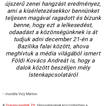
újszerű zenei hangzást eredményez,
ami a kísérletezésekkor bennünket
teljesen magával ragadott és bízunk
benne, hogy ezt a lelkesedést,
odaadást a közönségünknek is át
tudjuk adni december 21-én a
Bazilika falai között, ahova
meghívtuk a média világából ismert
Földi Kovács Andreát is, hogy a
dalok között beszéljen mély
Istenkapcsolatáról
– mondta Vizy Márton.
A
Szerencsejáték Zrt.
támogatásának köszönhetően a