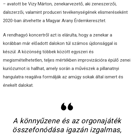
– avatott be Vizy Márton, zenekarvezető, aki zeneszerzői,
dalszerzői, valamint produceri tevékenységének elismeréseként
2020-ban átvehette a Magyar Arany Érdemkeresztet.
A rendhagyó koncertről azt is elárulta, hogy a zenekar a
korábban már előadott dalokon túl számos újdonsággal is
készül. A közönség többek között egyszeri és
megismételhetetlen, teljes mértékben improvizációra épülő zenei
kuriózumot is hallhat, amely során a művészek a pillanatnyi
hangulatra reagálva formálják az amúgy sokak által ismert és
énekelt dalokat.
A könnyűzene és az orgonajáték
összefonódása igazán izgalmas,