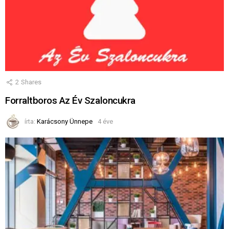
2
Shares
Forraltboros Az Év Szaloncukra
írta:
Karácsony Ünnepe
4 éve