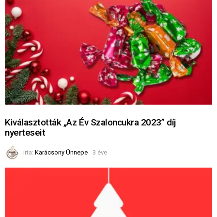
Kiválasztották „Az Év Szaloncukra 2023” díj
nyerteseit
írta:
Karácsony Ünnepe
3 éve