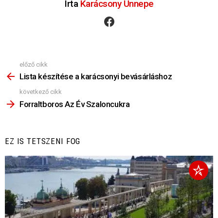
Írta
Karácsony Ünnepe
facebook
előző cikk
Nézz
Többet
Lista készítése a karácsonyi bevásárláshoz
következő cikk
Forraltboros Az Év Szaloncukra
EZ IS TETSZENI FOG