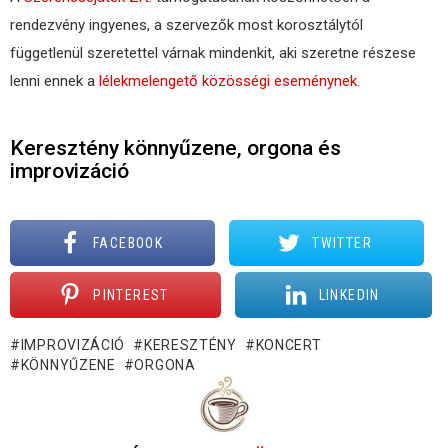
rendezvény ingyenes, a szervezők most korosztálytól
függetlenül szeretettel várnak mindenkit, aki szeretne részese
lenni ennek a
lélekmelengető közösségi eseménynek
.
Keresztény könnyűzene, orgona és
improvizáció
FACEBOOK
TWITTER
PINTEREST
LINKEDIN
IMPROVIZÁCIÓ
KERESZTÉNY
KONCERT
KÖNNYŰZENE
ORGONA