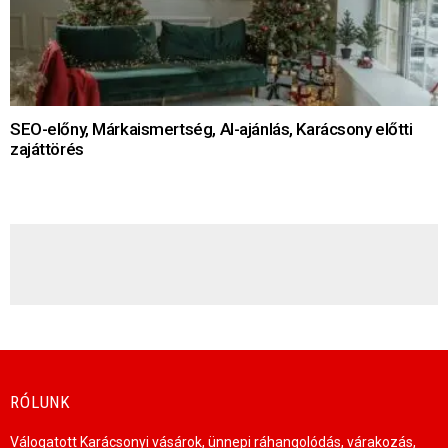
SEO-előny, Márkaismertség, AI-ajánlás, Karácsony előtti
zajáttörés
HÍRLEVÉL
RÓLUNK
Válogatott Karácsonyi vásárok, ünnepi ráhangolódás, várakozás,