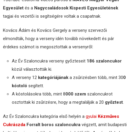
Egyesület
és a
Nagycsaládosok Kispesti Egyesületének
tagjai és vezetői is segítségére voltak a csapatnak.
Kovács Ádám és Kovács Gergely a verseny szervezői
elmondták, hogy a verseny idén tovább növekedett és pár
érdekes számot is megosztottak a versenyről:
Az Év Szaloncukra verseny győzteseit
186 szaloncukor
közül választották ki.
A verseny 12
kategóriájának
a zsűrizésben több, mint 30
0
kóstoló
segített.
A kóstolásokra több, mint 8
000 szem
szaloncukrot
osztottak ki zsűrizésre, hogy a megtalálják a 20
győztest
.
Az Év Szaloncukra kategória első helyén a
gyulai
Kézműves
Cukrászda
Forralt boros szaloncukra
végzett, amit budapesti