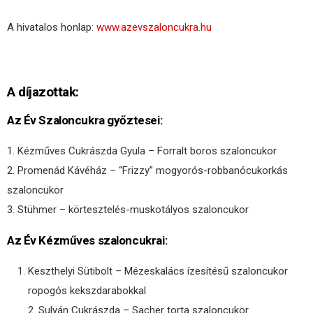
A hivatalos honlap:
www.azevszaloncukra.hu
A díjazottak:
Az Év Szaloncukra győztesei:
1. Kézműves Cukrászda Gyula – Forralt boros szaloncukor
2. Promenád Kávéház – “Frizzy” mogyorós-robbanócukorkás
szaloncukor
3. Stühmer – körtesztelés-muskotályos szaloncukor
Az Év Kézműves szaloncukrai:
Keszthelyi Sütibolt – Mézeskalács ízesítésű szaloncukor
ropogós kekszdarabokkal
2. Sulyán Cukrászda – Sacher torta szaloncukor