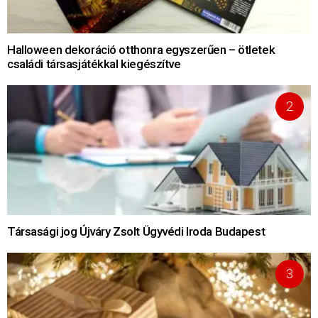
Halloween dekoráció otthonra egyszerűen – ötletek
családi társasjátékkal kiegészítve
Társasági jog Újváry Zsolt Ügyvédi Iroda Budapest