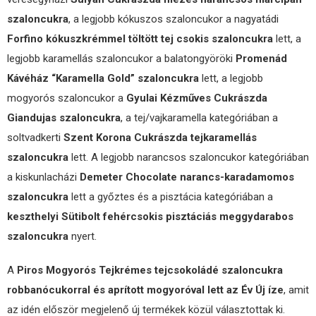
szaloncukra
, a legjobb kókuszos szaloncukor a nagyatádi
Forfino kókuszkrémmel töltött tej csokis szaloncukra
lett, a
legjobb karamellás szaloncukor a balatongyöröki
Promenád
Kávéház “Karamella Gold” szaloncukra
lett, a legjobb
mogyorós szaloncukor a
Gyulai Kézműves Cukrászda
Giandujas szaloncukra
, a tej/vajkaramella kategóriában a
soltvadkerti
Szent Korona Cukrászda tejkaramellás
szaloncukra
lett. A legjobb narancsos szaloncukor kategóriában
a kiskunlacházi
Demeter Chocolate narancs-karadamomos
szaloncukra
lett a győztes és a pisztácia kategóriában a
keszthelyi Sütibolt fehércsokis pisztáciás meggydarabos
szaloncukra
nyert.
A
Piros Mogyorós Tejkrémes tejcsokoládé szaloncukra
robbanócukorral és aprított mogyoróval lett az Év Új íze
, amit
az idén először megjelenő új termékek közül választottak ki.