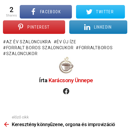
2
FACEBOOK
TWITTER
shares
PINTEREST
LINKEDIN
AZ ÉV SZALONCUKRA
ÉV ÚJ ÍZE
FORRALT BOROS SZALONCUKOR
FORRALTBOROS
SZALONCUKOR
Írta
Karácsony Ünnepe
facebook
előző cikk
Nézz
Többet
Keresztény könnyűzene, orgona és improvizáció