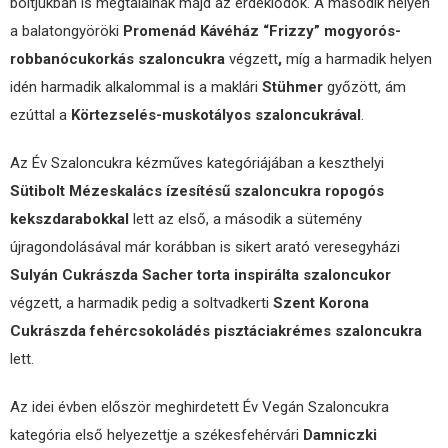
boltjukban is megtalálnak majd az érdeklődők. A második helyen
a balatongyöröki
Promenád Kávéház
“Frizzy” mogyorós-
robbanócukorkás szaloncukra
végzett
,
míg a harmadik helyen
idén harmadik alkalommal is a maklári
Stühmer
győzött, ám
ezúttal a
Körtezselés-muskotályos szaloncukrával
.
Az Év Szaloncukra kézműves kategóriájában a keszthelyi
Sütibolt Mézeskalács ízesítésű szaloncukra ropogós
kekszdarabokkal
lett az első, a második a sütemény
újragondolásával már korábban is sikert arató veresegyházi
Sulyán Cukrászda Sacher torta inspirálta szaloncukor
végzett, a harmadik pedig a soltvadkerti
Szent Korona
Cukrászda fehércsokoládés pisztáciakrémes szaloncukra
lett.
Az idei évben először meghirdetett Év Vegán Szaloncukra
kategória első helyezettje a székesfehérvári
Damniczki