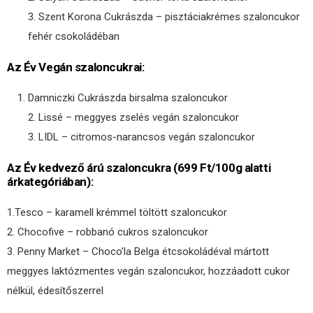
3. Szent Korona Cukrászda – pisztáciakrémes szaloncukor
fehér csokoládéban
Az Év Vegán szaloncukrai:
Damniczki Cukrászda birsalma szaloncukor
2. Lissé – meggyes zselés vegán szaloncukor
3. LIDL – citromos-narancsos vegán szaloncukor
Az Év kedvező árú szaloncukra (699 Ft/100g alatti
árkategóriában):
1.Tesco – karamell krémmel töltött szaloncukor
2. Chocofive – robbanó cukros szaloncukor
3. Penny Market – Choco’la Belga étcsokoládéval mártott
meggyes laktózmentes vegán szaloncukor, hozzáadott cukor
nélkül, édesítőszerrel