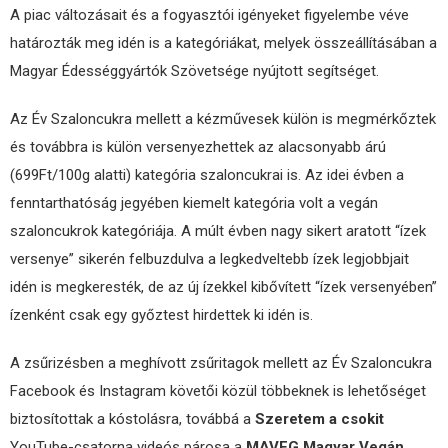
A piac változásait és a fogyasztói igényeket figyelembe véve
határozták meg idén is a kategóriákat, melyek összeállításában a
Magyar Édességgyártók Szövetsége nyújtott segítséget.
Az Év Szaloncukra mellett a kézművesek külön is megmérkőztek
és továbbra is külön versenyezhettek az alacsonyabb árú
(699Ft/100g alatti) kategória szaloncukrai is. Az idei évben a
fenntarthatóság jegyében kiemelt kategória volt a vegán
szaloncukrok kategóriája. A múlt évben nagy sikert aratott “ízek
versenye” sikerén felbuzdulva a legkedveltebb ízek legjobbjait
idén is megkeresték, de az új ízekkel kibővített “ízek versenyében”
ízenként csak egy győztest hirdettek ki idén is.
A zsűrizésben a meghívott zsűritagok mellett az Év Szaloncukra
Facebook és Instagram követői közül többeknek is lehetőséget
biztosítottak a kóstolásra, továbbá a
Szeretem a csokit
YouTube-csatorna videós párosa a
MAVEG Magyar Vegán