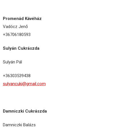
Promenád Kávéház
Vadócz Jenő
+36706180593
Sulyán Cukrászda
Sulyán Pál
+36303539438
sulyancuki@gmail.com
Damniczki Cukrászda
Damniczki Balázs