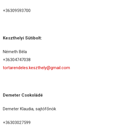
+36309593700
Keszthelyi Sütibolt:
Németh Béla
+36304747038
tortarendeles.keszthely@gmail.com
Demeter Csokoládé
Demeter Klaudia, sajtófőnök
+36303027599