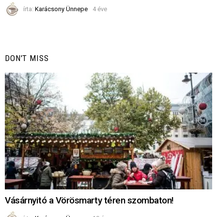
írta:
Karácsony Ünnepe
4 éve
DON'T MISS
Vásárnyitó a Vörösmarty téren szombaton!