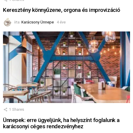
Keresztény könnyűzene, orgona és improvizáció
írta:
Karácsony Ünnepe
4 éve
1
Shares
Ünnepek: erre ügyeljünk, ha helyszínt foglalunk a
karácsonyi céges rendezvényhez