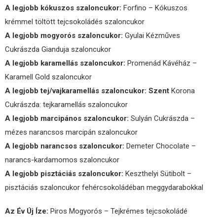
A legjobb kókuszos szaloncukor:
Forfino – Kókuszos
krémmel töltött tejcsokoládés szaloncukor
A legjobb mogyorós szaloncukor:
Gyulai Kézműves
Cukrászda Gianduja szaloncukor
A legjobb karamellás szaloncukor:
Promenád Kávéház –
Karamell Gold szaloncukor
A legjobb tej/vajkaramellás szaloncukor: Szent
Korona
Cukrászda: tejkaramellás szaloncukor
A legjobb marcipános szaloncukor:
Sulyán Cukrászda –
mézes narancsos marcipán szaloncukor
A legjobb narancsos szaloncukor:
Demeter Chocolate –
narancs-kardamomos szaloncukor
A legjobb pisztáciás szaloncukor:
Keszthelyi Sütibolt –
pisztáciás szaloncukor fehércsokoládéban meggydarabokkal
Az Év Új Íze:
Piros Mogyorós – Tejkrémes tejcsokoládé