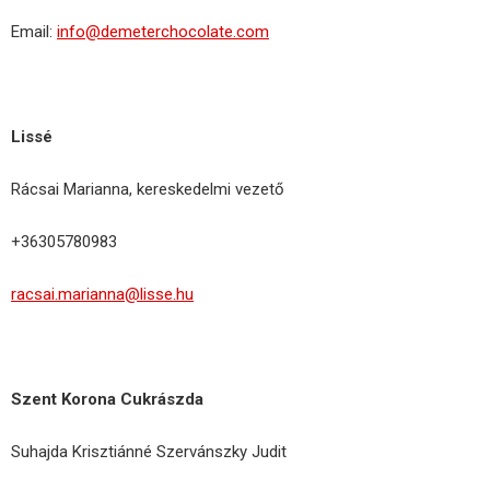
Email:
info@demeterchocolate.com
Lissé
Rácsai Marianna, kereskedelmi vezető
+36305780983
racsai.marianna@lisse.hu
Szent Korona Cukrászda
Suhajda Krisztiánné Szervánszky Judit