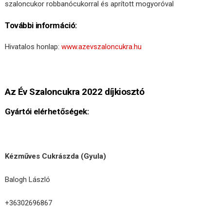
szaloncukor robbanócukorral és aprított mogyoróval
További információ:
Hivatalos honlap:
www.azevszaloncukra.hu
Az Év Szaloncukra 2022 díjkiosztó
Gyártói elérhetőségek:
Kézműves Cukrászda (Gyula)
Balogh László
+36302696867