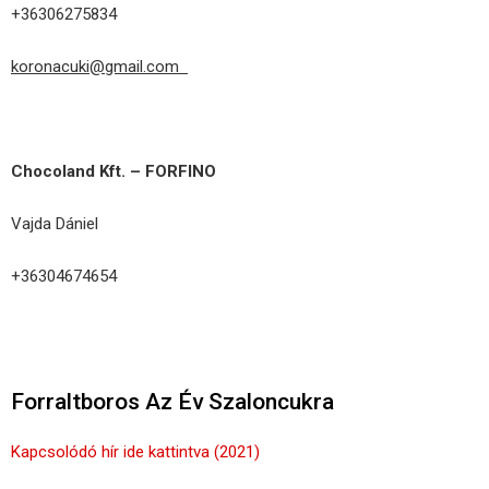
+36306275834
koronacuki@gmail.com
Chocoland Kft. – FORFINO
Vajda Dániel
+36304674654
Forraltboros Az Év Szaloncukra
Kapcsolódó hír ide kattintva (2021)