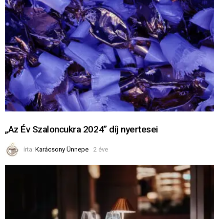
„Az Év Szaloncukra 2024” díj nyertesei
írta:
Karácsony Ünnepe
2 éve