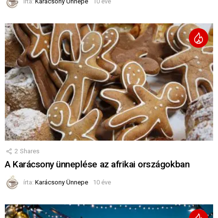
írta:
Karácsony Ünnepe
10 éve
2
Shares
A Karácsony ünneplése az afrikai országokban
írta:
Karácsony Ünnepe
10 éve