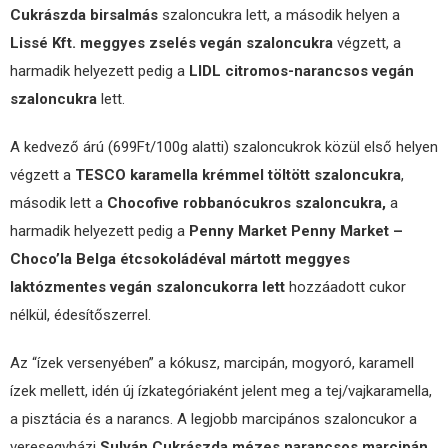
Cukrászda birsalmás
szaloncukra lett, a második helyen a
Lissé Kft. meggyes zselés vegán szaloncukra
végzett, a
harmadik helyezett pedig a
LIDL citromos-narancsos vegán
szaloncukra
lett.
A kedvező árú (699Ft/100g alatti) szaloncukrok közül első helyen
végzett a
TESCO karamella krémmel töltött szaloncukra
,
második lett a
Chocofive robbanócukros szaloncukra,
a
harmadik helyezett pedig a
Penny Market Penny Market –
Choco’la Belga étcsokoládéval mártott meggyes
laktózmentes vegán szaloncukorra lett
hozzáadott cukor
nélkül, édesítőszerrel.
Az “ízek versenyében” a kókusz, marcipán, mogyoró, karamell
ízek mellett, idén új ízkategóriaként jelent meg a tej/vajkaramella,
a pisztácia és a narancs. A legjobb marcipános szaloncukor a
veresegyházi
Sulyán Cukrászda mézes narancsos marcipán