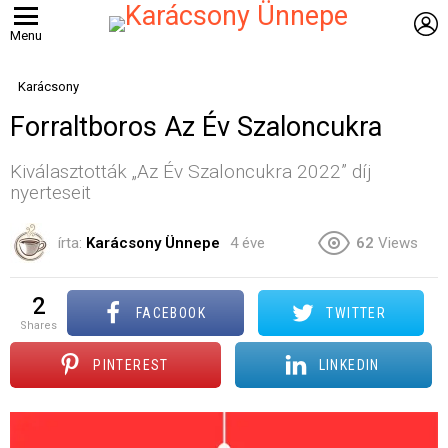
B
Menu
Karácsony
Forraltboros Az Év Szaloncukra
Kiválasztották „Az Év Szaloncukra 2022” díj
nyerteseit
írta:
Karácsony Ünnepe
4 éve
62
Views
2
FACEBOOK
TWITTER
shares
PINTEREST
LINKEDIN