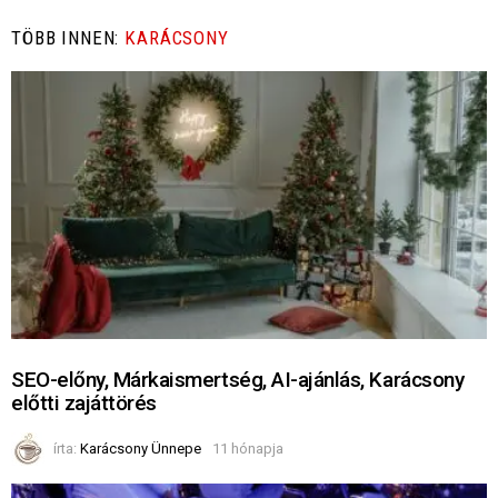
TÖBB INNEN:
KARÁCSONY
SEO-előny, Márkaismertség, AI-ajánlás, Karácsony
előtti zajáttörés
írta:
Karácsony Ünnepe
11 hónapja