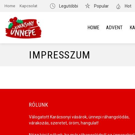
Home
Kapcsolat
Legutóbbi
Popular
Hot
HOME
ADVENT
K
IMPRESSZUM
RÓLUNK
Válogatott Karácsonyi vásárok, ünnepi ráhangolódás,
várakozás, szeretet, öröm, hangulat!
Nézz körül nálunk, ha már ráhangolódnál az ünnepekre!