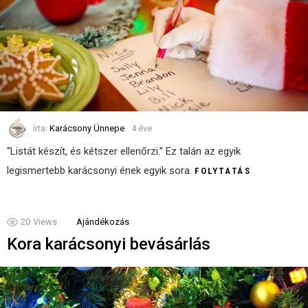
írta:
Karácsony Ünnepe
4 éve
“Listát készít, és kétszer ellenőrzi.” Ez talán az egyik
legismertebb karácsonyi ének egyik sora.
FOLYTATÁS
20
Views
Ajándékozás
Kora karácsonyi bevásárlás