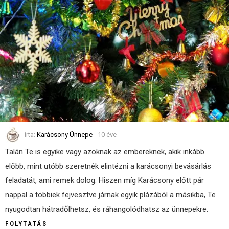
írta:
Karácsony Ünnepe
10 éve
Talán Te is egyike vagy azoknak az embereknek, akik inkább
előbb, mint utóbb szeretnék elintézni a karácsonyi bevásárlás
feladatát, ami remek dolog. Hiszen míg Karácsony előtt pár
nappal a többiek fejvesztve járnak egyik plázából a másikba, Te
nyugodtan hátradőlhetsz, és ráhangolódhatsz az ünnepekre.
FOLYTATÁS