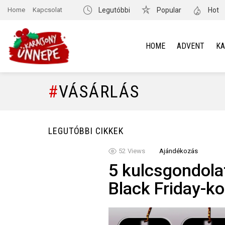
Home
Kapcsolat
Legutóbbi
Popular
Hot
HOME
ADVENT
K
VÁSÁRLÁS
LEGUTÓBBI CIKKEK
52
Views
Ajándékozás
5 kulcsgondola
Black Friday-ko