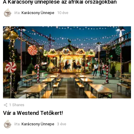
A Karácsony ünneplése az afrikai országokban
írta:
Karácsony Ünnepe
10 éve
1
Shares
Vár a Westend Tetőkert!
írta:
Karácsony Ünnepe
3 éve