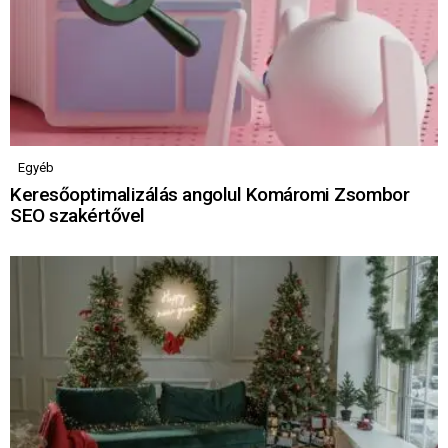
Egyéb
Keresőoptimalizálás angolul Komáromi Zsombor
SEO szakértővel