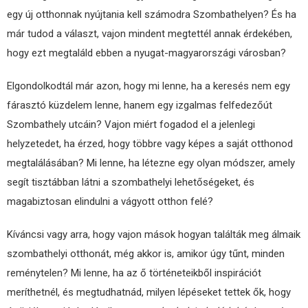
egy új otthonnak nyújtania kell számodra Szombathelyen? És ha
már tudod a választ, vajon mindent megtettél annak érdekében,
hogy ezt megtaláld ebben a nyugat-magyarországi városban?
Elgondolkodtál már azon, hogy mi lenne, ha a keresés nem egy
fárasztó küzdelem lenne, hanem egy izgalmas felfedezőút
Szombathely utcáin? Vajon miért fogadod el a jelenlegi
helyzetedet, ha érzed, hogy többre vagy képes a saját otthonod
megtalálásában? Mi lenne, ha létezne egy olyan módszer, amely
segít tisztábban látni a szombathelyi lehetőségeket, és
magabiztosan elindulni a vágyott otthon felé?
Kíváncsi vagy arra, hogy vajon mások hogyan találták meg álmaik
szombathelyi otthonát, még akkor is, amikor úgy tűnt, minden
reménytelen? Mi lenne, ha az ő történeteikből inspirációt
meríthetnél, és megtudhatnád, milyen lépéseket tettek ők, hogy