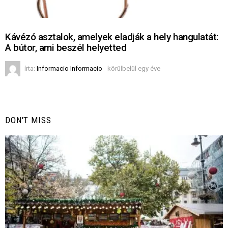
Kávézó asztalok, amelyek eladják a hely hangulatát:
A bútor, ami beszél helyetted
írta:
Informacio Informacio
körülbelül egy éve
DON'T MISS