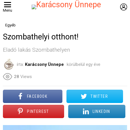
B
Menu
Egyéb
Szombathelyi otthont!
Eladó lakás Szombathelyen
írta:
Karácsony Ünnepe
körülbelül egy éve
28
Views
FACEBOOK
TWITTER
PINTEREST
LINKEDIN