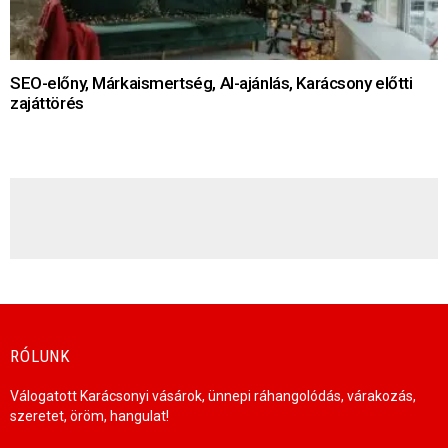
SEO-előny, Márkaismertség, AI-ajánlás, Karácsony előtti
zajáttörés
HÍRLEVÉL
RÓLUNK
Válogatott Karácsonyi vásárok, ünnepi ráhangolódás, várakozás,
szeretet, öröm, hangulat!