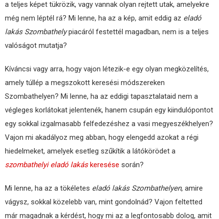
a teljes képet tükrözik, vagy vannak olyan rejtett utak, amelyekre
még nem léptél rá? Mi lenne, ha az a kép, amit eddig az
eladó
lakás Szombathely
piacáról festettél magadban, nem is a teljes
valóságot mutatja?
Kíváncsi vagy arra, hogy vajon létezik-e egy olyan megközelítés,
amely túllép a megszokott keresési módszereken
Szombathelyen? Mi lenne, ha az eddigi tapasztalataid nem a
végleges korlátokat jelentenék, hanem csupán egy kiindulópontot
egy sokkal izgalmasabb felfedezéshez a vasi megyeszékhelyen?
Vajon mi akadályoz meg abban, hogy elengedd azokat a régi
hiedelmeket, amelyek esetleg szűkítik a látókörödet a
szombathelyi eladó lakás
keresése
során?
Mi lenne, ha az a tökéletes
eladó lakás Szombathelyen
, amire
vágysz, sokkal közelebb van, mint gondolnád? Vajon feltetted
már magadnak a kérdést, hogy mi az a legfontosabb dolog, amit