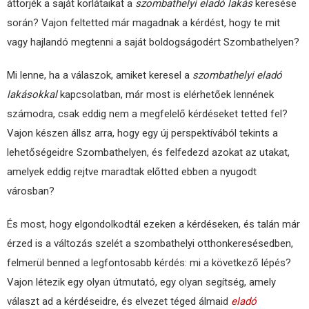
áttörjék a saját korlátaikat a
szombathelyi eladó lakás
keresése
során? Vajon feltetted már magadnak a kérdést, hogy te mit
vagy hajlandó megtenni a saját boldogságodért Szombathelyen?
Mi lenne, ha a válaszok, amiket keresel a
szombathelyi eladó
lakásokkal
kapcsolatban, már most is elérhetőek lennének
számodra, csak eddig nem a megfelelő kérdéseket tetted fel?
Vajon készen állsz arra, hogy egy új perspektívából tekints a
lehetőségeidre Szombathelyen, és felfedezd azokat az utakat,
amelyek eddig rejtve maradtak előtted ebben a nyugodt
városban?
És most, hogy elgondolkodtál ezeken a kérdéseken, és talán már
érzed is a változás szelét a szombathelyi otthonkeresésedben,
felmerül benned a legfontosabb kérdés: mi a következő lépés?
Vajon létezik egy olyan útmutató, egy olyan segítség, amely
választ ad a kérdéseidre, és elvezet téged álmaid
eladó