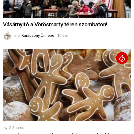
Vásárnyitó a Vörösmarty téren szombaton!
írta:
Karácsony Ünnepe
10 éve
2
Shares