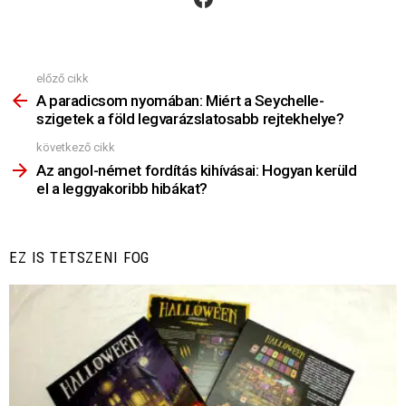
előző cikk
Nézz
Többet
A paradicsom nyomában: Miért a Seychelle-
szigetek a föld legvarázslatosabb rejtekhelye?
következő cikk
Az angol-német fordítás kihívásai: Hogyan kerüld
el a leggyakoribb hibákat?
EZ IS TETSZENI FOG