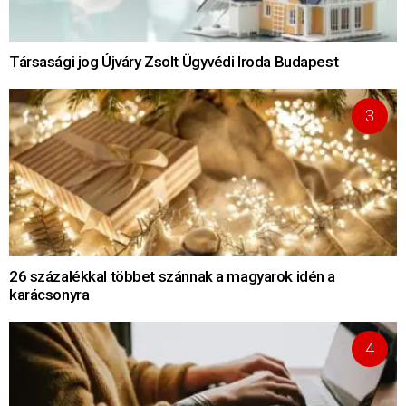
Társasági jog Újváry Zsolt Ügyvédi Iroda Budapest
26 százalékkal többet szánnak a magyarok idén a
karácsonyra