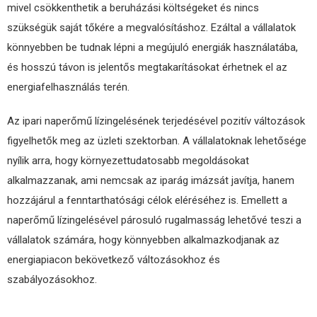
mivel csökkenthetik a beruházási költségeket és nincs
szükségük saját tőkére a megvalósításhoz. Ezáltal a vállalatok
könnyebben be tudnak lépni a megújuló energiák használatába,
és hosszú távon is jelentős megtakarításokat érhetnek el az
energiafelhasználás terén.
Az ipari naperőmű lízingelésének terjedésével pozitív változások
figyelhetők meg az üzleti szektorban. A vállalatoknak lehetősége
nyílik arra, hogy környezettudatosabb megoldásokat
alkalmazzanak, ami nemcsak az iparág imázsát javítja, hanem
hozzájárul a fenntarthatósági célok eléréséhez is. Emellett a
naperőmű lízingelésével párosuló rugalmasság lehetővé teszi a
vállalatok számára, hogy könnyebben alkalmazkodjanak az
energiapiacon bekövetkező változásokhoz és
szabályozásokhoz.