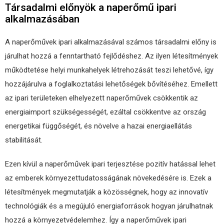
Társadalmi előnyök a naperőmű ipari
alkalmazásában
A naperőművek ipari alkalmazásával számos társadalmi előny is
járulhat hozzá a fenntartható fejlődéshez. Az ilyen létesítmények
működtetése helyi munkahelyek létrehozását teszi lehetővé, így
hozzájárulva a foglalkoztatási lehetőségek bővítéséhez. Emellett
az ipari területeken elhelyezett naperőművek csökkentik az
energiaimport szükségességét, ezáltal csökkentve az ország
energetikai függőségét, és növelve a hazai energiaellátás
stabilitását.
Ezen kívül a naperőművek ipari terjesztése pozitív hatással lehet
az emberek környezettudatosságának növekedésére is. Ezek a
létesítmények megmutatják a közösségnek, hogy az innovatív
technológiák és a megújuló energiaforrások hogyan járulhatnak
hozzá a környezetvédelemhez. Így a naperőművek ipari