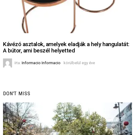
Kávézó asztalok, amelyek eladják a hely hangulatát:
A bútor, ami beszél helyetted
írta:
Informacio Informacio
körülbelül egy éve
DON'T MISS