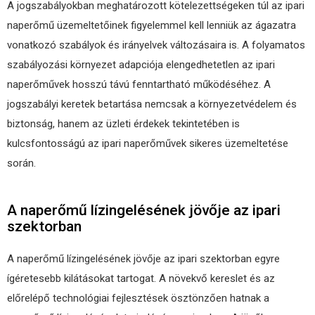
A jogszabályokban meghatározott kötelezettségeken túl az ipari
naperőmű üzemeltetőinek figyelemmel kell lenniük az ágazatra
vonatkozó szabályok és irányelvek változásaira is. A folyamatos
szabályozási környezet adapciója elengedhetetlen az ipari
naperőművek hosszú távú fenntartható működéséhez. A
jogszabályi keretek betartása nemcsak a környezetvédelem és
biztonság, hanem az üzleti érdekek tekintetében is
kulcsfontosságú az ipari naperőművek sikeres üzemeltetése
során.
A naperőmű lízingelésének jövője az ipari
szektorban
A naperőmű lízingelésének jövője az ipari szektorban egyre
ígéretesebb kilátásokat tartogat. A növekvő kereslet és az
előrelépő technológiai fejlesztések ösztönzően hatnak a