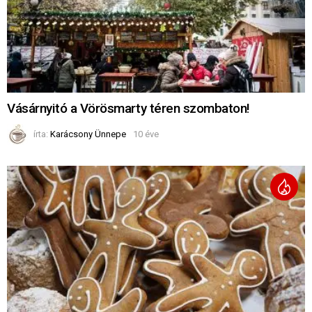
Vásárnyitó a Vörösmarty téren szombaton!
írta:
Karácsony Ünnepe
10 éve