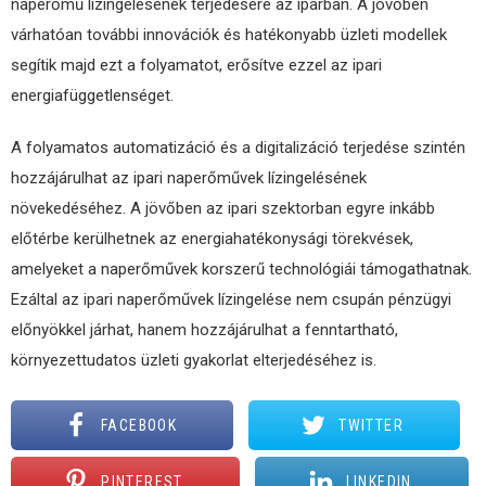
naperőmű lízingelésének terjedésére az iparban. A jövőben
várhatóan további innovációk és hatékonyabb üzleti modellek
segítik majd ezt a folyamatot, erősítve ezzel az ipari
energiafüggetlenséget.
A folyamatos automatizáció és a digitalizáció terjedése szintén
hozzájárulhat az ipari naperőművek lízingelésének
növekedéséhez. A jövőben az ipari szektorban egyre inkább
előtérbe kerülhetnek az energiahatékonysági törekvések,
amelyeket a naperőművek korszerű technológiái támogathatnak.
Ezáltal az ipari naperőművek lízingelése nem csupán pénzügyi
előnyökkel járhat, hanem hozzájárulhat a fenntartható,
környezettudatos üzleti gyakorlat elterjedéséhez is.
FACEBOOK
TWITTER
PINTEREST
LINKEDIN