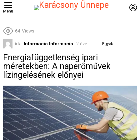
B
Menu
64
Views
írta:
Informacio Informacio
2 éve
Egyéb
Energiafüggetlenség ipari
méretekben: A naperőművek
lízingelésének előnyei