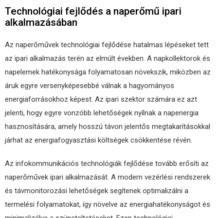
Technológiai fejlődés a naperőmű ipari
alkalmazásában
Az naperőművek technológiai fejlődése hatalmas lépéseket tett
az ipari alkalmazás terén az elmúlt években. A napkollektorok és
napelemek hatékonysága folyamatosan növekszik, miközben az
áruk egyre versenyképesebbé válnak a hagyományos
energiaforrásokhoz képest. Az ipari szektor számára ez azt
jelenti, hogy egyre vonzóbb lehetőségek nyílnak a napenergia
hasznosítására, amely hosszú távon jelentős megtakarításokkal
járhat az energiafogyasztási költségek csökkentése révén.
Az infokommunikációs technológiák fejlődése tovább erősíti az
naperőművek ipari alkalmazását. A modern vezérlési rendszerek
és távmonitorozási lehetőségek segítenek optimalizálni a
termelési folyamatokat, így növelve az energiahatékonyságot és
minimalizálva a szüneteltetéseket. Ezen technológiai