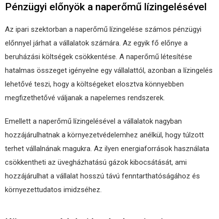
Pénzügyi előnyök a naperőmű lízingelésével
Az ipari szektorban a naperőmű lízingelése számos pénzügyi
előnnyel járhat a vállalatok számára. Az egyik fő előnye a
beruházási költségek csökkentése. A naperőmű létesítése
hatalmas összeget igényelne egy vállalattól, azonban a lízingelés
lehetővé teszi, hogy a költségeket elosztva könnyebben
megfizethetővé váljanak a napelemes rendszerek.
Emellett a naperőmű lízingelésével a vállalatok nagyban
hozzájárulhatnak a környezetvédelemhez anélkül, hogy túlzott
terhet vállalnának magukra. Az ilyen energiaforrások használata
csökkentheti az üvegházhatású gázok kibocsátását, ami
hozzájárulhat a vállalat hosszú távú fenntarthatóságához és
környezettudatos imidzséhez.