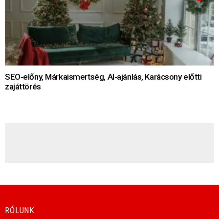
SEO-előny, Márkaismertség, AI-ajánlás, Karácsony előtti
zajáttörés
HÍRLEVÉL
RÓLUNK