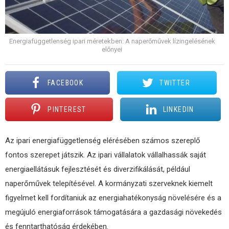
Energiafüggetlenség ipari méretekben: A naperőművek lízingelésének
előnyei
FACEBOOK
TWITTER
PINTEREST
LINKEDIN
Az ipari energiafüggetlenség elérésében számos szereplő
fontos szerepet játszik.
Az ipari vállalatok vállalhassák saját
energiaellátásuk fejlesztését és diverzifikálását, például
naperőművek telepítésével. A kormányzati szerveknek kiemelt
figyelmet kell fordítaniuk az energiahatékonyság növelésére és a
megújuló energiaforrások támogatására a gazdasági növekedés
és fenntarthatóság érdekében.