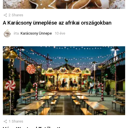
2
Shares
A Karácsony ünneplése az afrikai országokban
írta:
Karácsony Ünnepe
10 éve
1
Shares