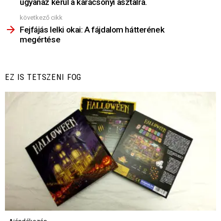
ugyanaz kerül a karácsonyi asztalra.
következő cikk
Fejfájás lelki okai: A fájdalom hátterének
megértése
EZ IS TETSZENI FOG