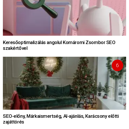
Keresőoptimalizálás angolul Komáromi Zsombor SEO
szakértővel
SEO-előny, Márkaismertség, AI-ajánlás, Karácsony előtti
zajáttörés