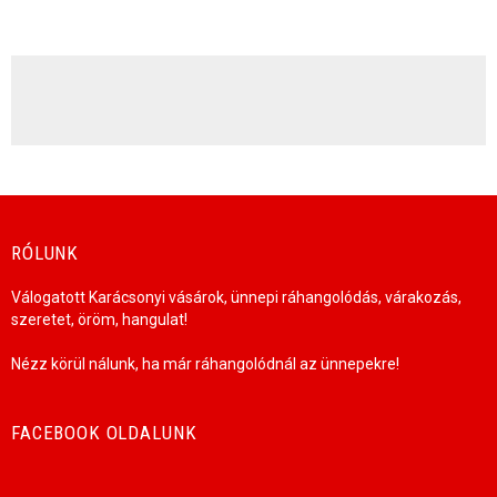
HÍRLEVÉL
RÓLUNK
Válogatott Karácsonyi vásárok, ünnepi ráhangolódás, várakozás,
szeretet, öröm, hangulat!
Nézz körül nálunk, ha már ráhangolódnál az ünnepekre!
FACEBOOK OLDALUNK