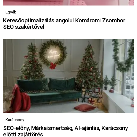
Egyéb
Keresőoptimalizálás angolul Komáromi Zsombor
SEO szakértővel
Karácsony
SEO-előny, Márkaismertség, AI-ajánlás, Karácsony
előtti zajáttörés