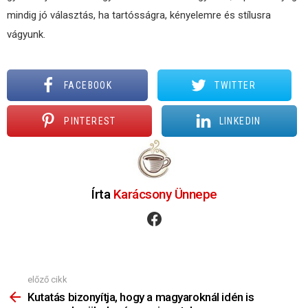
mindig jó választás, ha tartósságra, kényelemre és stílusra
vágyunk.
FACEBOOK
TWITTER
PINTEREST
LINKEDIN
Írta
Karácsony Ünnepe
facebook
előző cikk
Nézz
Többet
Kutatás bizonyítja, hogy a magyaroknál idén is