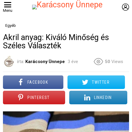
B
Menu
Egyéb
Akril anyag: Kiváló Minőség és
Széles Választék
írta:
Karácsony Ünnepe
3 éve
50
Views
FACEBOOK
TWITTER
PINTEREST
LINKEDIN