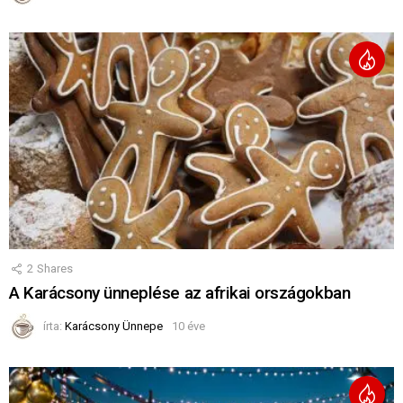
2
Shares
A Karácsony ünneplése az afrikai országokban
írta:
Karácsony Ünnepe
10 éve