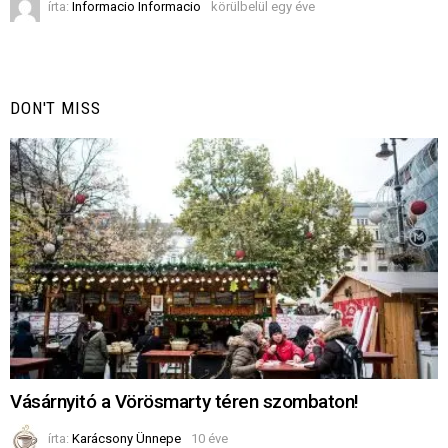
írta:
Informacio Informacio
körülbelül egy éve
DON'T MISS
Vásárnyitó a Vörösmarty téren szombaton!
írta:
Karácsony Ünnepe
10 éve