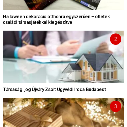
Halloween dekoráció otthonra egyszerűen – ötletek
családi társasjátékkal kiegészítve
Társasági jog Újváry Zsolt Ügyvédi Iroda Budapest