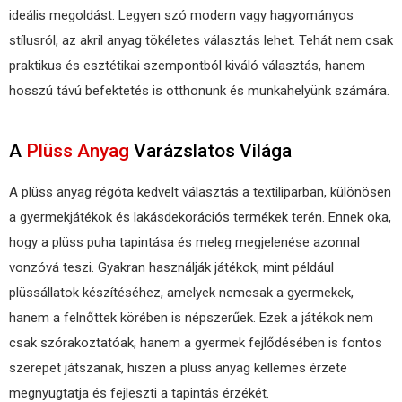
ideális megoldást. Legyen szó modern vagy hagyományos
stílusról, az akril anyag tökéletes választás lehet. Tehát nem csak
praktikus és esztétikai szempontból kiváló választás, hanem
hosszú távú befektetés is otthonunk és munkahelyünk számára.
A
Plüss Anyag
Varázslatos Világa
A plüss anyag régóta kedvelt választás a textiliparban, különösen
a gyermekjátékok és lakásdekorációs termékek terén. Ennek oka,
hogy a plüss puha tapintása és meleg megjelenése azonnal
vonzóvá teszi. Gyakran használják játékok, mint például
plüssállatok készítéséhez, amelyek nemcsak a gyermekek,
hanem a felnőttek körében is népszerűek. Ezek a játékok nem
csak szórakoztatóak, hanem a gyermek fejlődésében is fontos
szerepet játszanak, hiszen a plüss anyag kellemes érzete
megnyugtatja és fejleszti a tapintás érzékét.