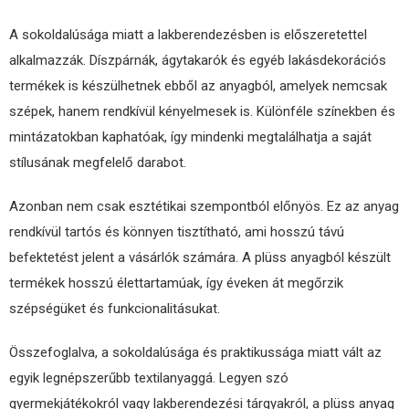
A sokoldalúsága miatt a lakberendezésben is előszeretettel
alkalmazzák. Díszpárnák, ágytakarók és egyéb lakásdekorációs
termékek is készülhetnek ebből az anyagból, amelyek nemcsak
szépek, hanem rendkívül kényelmesek is. Különféle színekben és
mintázatokban kaphatóak, így mindenki megtalálhatja a saját
stílusának megfelelő darabot.
Azonban nem csak esztétikai szempontból előnyös. Ez az anyag
rendkívül tartós és könnyen tisztítható, ami hosszú távú
befektetést jelent a vásárlók számára. A plüss anyagból készült
termékek hosszú élettartamúak, így éveken át megőrzik
szépségüket és funkcionalitásukat.
Összefoglalva, a sokoldalúsága és praktikussága miatt vált az
egyik legnépszerűbb textilanyaggá. Legyen szó
gyermekjátékokról vagy lakberendezési tárgyakról, a plüss anyag