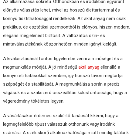
Az alkalmazása sokrétű. Otthonokban és irodákban egyaránt
előnyös választás lehet, mivel az hosszú élettartammal és
könnyű tisztíthatósággal rendelkezik. Az akril anyag nem csak
praktikus, de esztétikai szempontból is előnyös, hiszen modern,
elegáns megjelenést biztosít. A változatos szín- és
mintaválasztékának köszönhetően minden igényt kielégít.
A kiválasztásánál fontos figyelembe venni a minőséget és a
megmunkálás módját. A jó minőségű
akril anyag
ellenálló a
környezeti hatásokkal szemben, így hosszú távon megtartja
szépségét és stabilitását. A megmunkálása során a precíz
vágások és a szakszerű összeállítás kulcsfontosságú, hogy a
végeredmény tökéletes legyen.
A vásárlásakor érdemes szakértő tanácsát kikérni, hogy a
legmegfelelőbb típust válasszuk otthonunk vagy irodánk
számára. A széleskörű alkalmazhatósága miatt mindig találunk